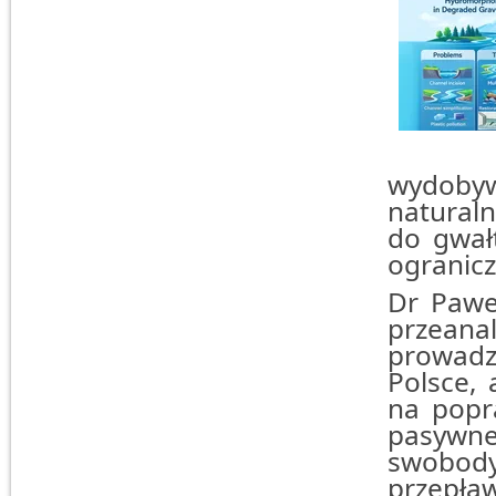
wydobyw
natural
do gwałt
ogranicz
Dr Pawe
przeana
prowadz
Polsce, 
na popr
pasywne,
swobod
przepła