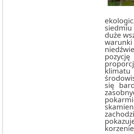
ekologi
siedmiu
duże wsz
warunki
niedźwi
pozycj
proporc
klimatu
środowis
się bar
zasobny
pokarm
skamien
zachodz
pokazuj
korzenie