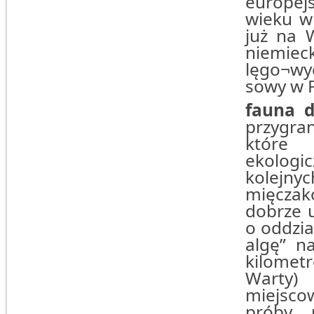
europejs
wieku w 
już na 
niemiec
lęgo¬wyc
sowy w P
fauna 
przygra
które 
ekologi
kolejny
mięczak
dobrze 
o oddzia
algę” n
kilome
Warty
miejsco
próby 