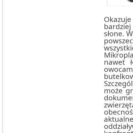
Okazuje
bardziej
słone. 
powsze
wszyst
Mikropl
nawet ł
owocami
butelkow
Szczegól
może gr
dokumen
zwierzęt
obecno
aktual
oddział