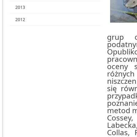
2013
2012
grup o
podatn
Opublik
pracown
oceny s
różnyc
niszczen
się równ
przypa
poznani
metod mo
Cossey, 
Labecka,
Collas, 