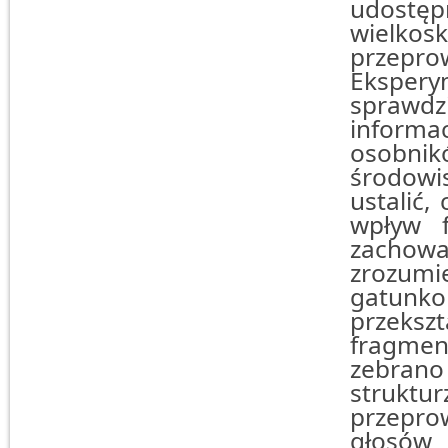
udostę
wielkos
przepr
Eksper
sprawdz
informa
osobni
środowi
ustalić,
wpływ f
zachowan
zrozum
gatunk
przekszt
fragmen
zebran
struk
przepr
głosów