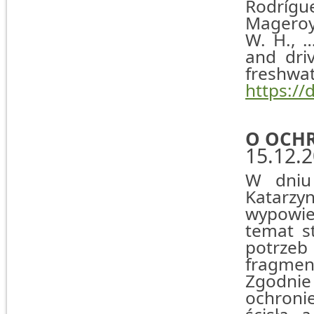
Rodríguez
Mageroy,
W. H., …
and dri
freshwat
https://
O OCH
15.12.
W dniu 
Katarzy
wypowie
temat s
potrze
fragment
Zgodnie
ochronie