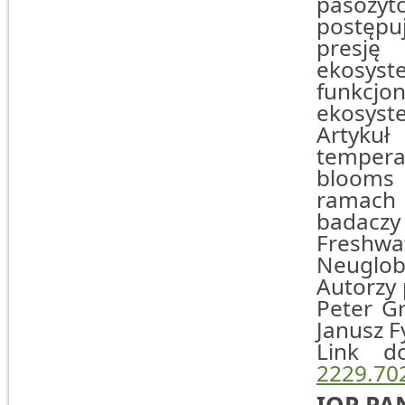
pasożytó
postępu
presj
ekosyst
funkcjo
ekosyst
Artyku
tempera
blooms a
ramach
badaczy 
Freshw
Neuglob
Autorzy 
Peter Gr
Janusz F
Link d
2229.70