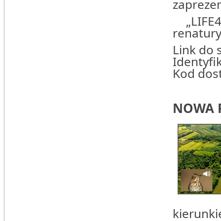
zaprezen
„LIFE4
renatury
Link do 
Identyfi
Kod dos
NOWA 
kierunk