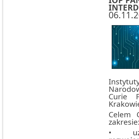
IOP PA
INTER
06.11.
Instytu
Narodowy
Curie 
Krakowi
Celem C
zakresie
• uzgad