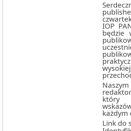
Serdecz
publishe
czwartek
IOP PAN
będzie 
publik
uczestn
publik
praktyc
wysoki
przechod
Naszym
redakto
który 
wskazów
każdym e
Link do 
Identyfi