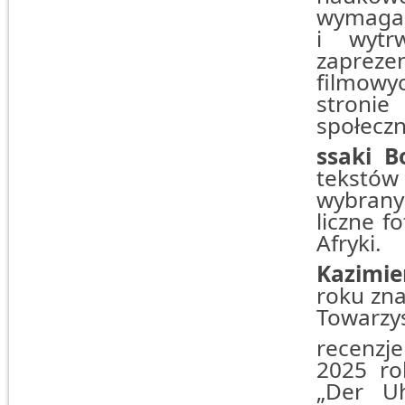
wymaga n
i wytrw
zaprez
filmowy
stroni
społecz
ssaki B
tekstów 
wybrany
liczne f
Afryki.
Kazimie
roku zn
Towarzy
recenzj
2025 ro
„Der U