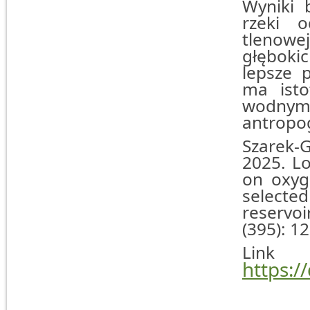
Wyniki 
rzeki o
tlenowej
głębokic
lepsze 
ma isto
wodnym
antropo
Szarek-
2025. Lo
on oxyge
selecte
reservo
(395): 1
Lin
https:/