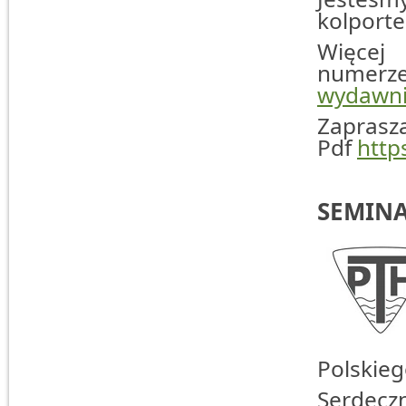
kolporte
Więc
numerz
wydawni
Zaprasz
Pdf
http
SEMIN
Polskie
Serdecz