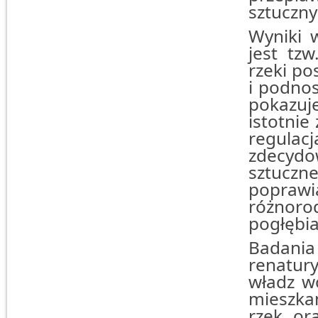
sztuczny
Wyniki 
jest tzw
rzeki po
i podno
pokazuje
istotnie
regulac
zdecydo
sztucz
popraw
różnor
pogłębia
Badani
renatu
władz wo
mieszka
rzek or