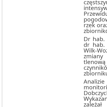
częstszy
intensy
Przewi
pogodo
rzek or
zbiorni
Dr hab. 
dr hab.
Wilk-Woź
zmiany 
tlenow
czynnik
zbiorni
Anali
monito
Dobczyc
Wykazan
zależał