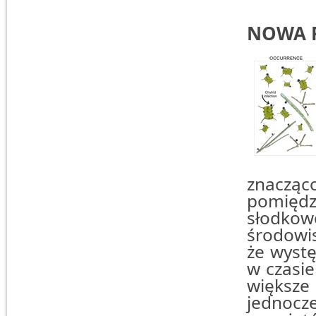
NOWA 
znacząc
pomiędz
słodkowo
środowis
że wystę
w czasie
większe
jednocz