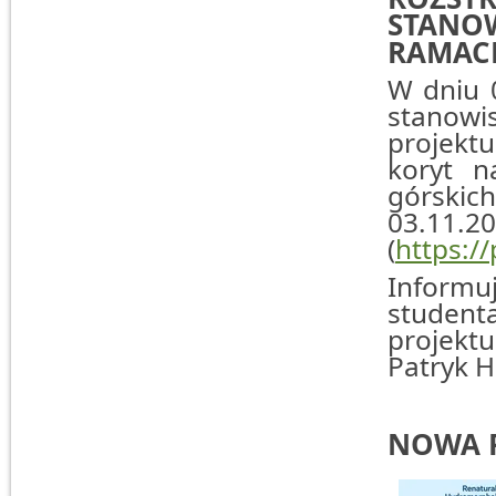
STANOW
RAMACH
W dniu 
stanow
projektu
koryt n
górski
03.11.2
(
https:/
Informu
student
projekt
Patryk H
NOWA 