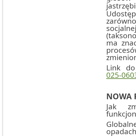
jastrzębi
Udostęp
zarówno
socjal
(taksono
ma znac
procesó
zmienion
Link do
025-060
NOWA 
Jak zm
funkcjo
Global
opadach