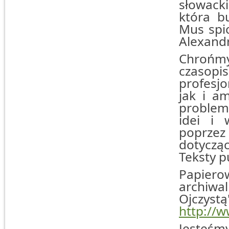
słowack
która b
Mus spic
Alexand
Chrońmy
czasopi
profesj
jak i a
problema
idei i 
poprze
dotycząc
Teksty p
Papier
archiw
Ojczys
http://
Jesteś