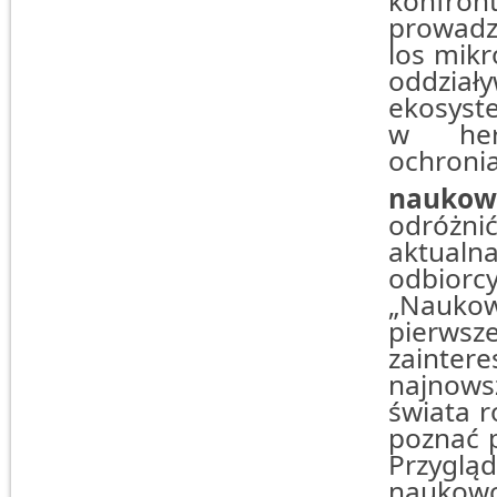
konfron
prowadzo
los mik
oddzia
ekosyst
w herp
ochronia
naukowi
odróżni
aktualna
odbiorc
„Naukow
pierw
zainter
najnows
świata r
poznać 
Przyglą
naukowc