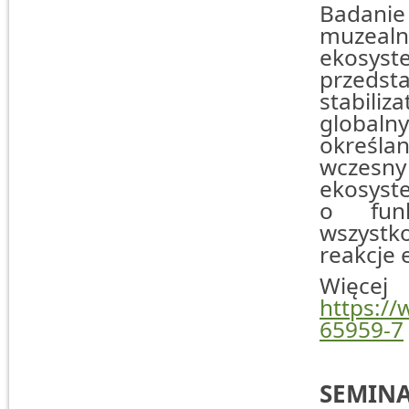
Badanie
muzeal
ekosyste
przeds
stabil
globalny
określan
wczesn
ekosyste
o funk
wszystk
reakcje
Więc
https://
65959-7
SEMIN