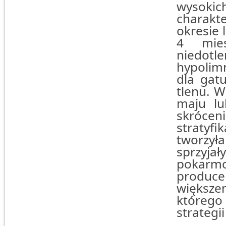
wysok
charakt
okresie 
4 mie
niedotl
hypolim
dla gat
tlenu. W
maju lu
skrócen
stratyfi
tworzył
sprzyj
pokarm
produce
większ
którego
strategii 