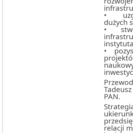
rozwoje
infrastr
• uzgad
dużych 
• stwor
infras
instytut
• pozysk
projek
naukow
inwestyc
Przewo
Tadeusz 
PAN.
Strateg
ukieru
przedsię
relacji 