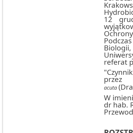
Krako
Hydrobio
12 gru
wyjątkow
Ochrony
Podczas
Biologi
Uniwers
referat p
"Czynnik
przez 
(Dra
acuta
W imien
dr hab. 
Przewod
ROZSTR