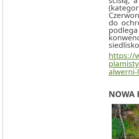
ścisłą, 
(katego
Czerwone
do ochro
podlega
konwencj
siedlisko
https:/
plamist
alwerni-
NOWA 