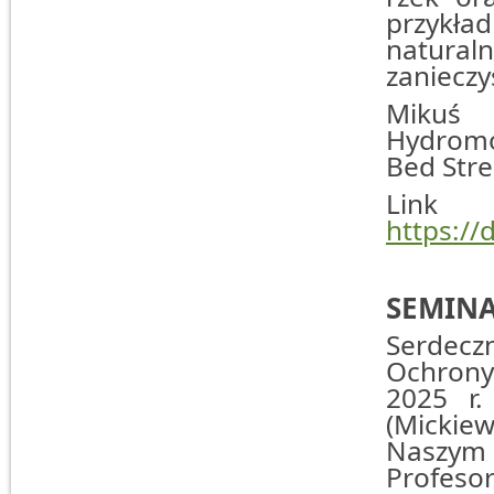
przykł
natur
zaniecz
Mikuś 
Hydromo
Bed Stre
Lin
https:/
SEMIN
Serdecz
Ochrony 
2025 r.
(Mickiew
Naszym
Profeso