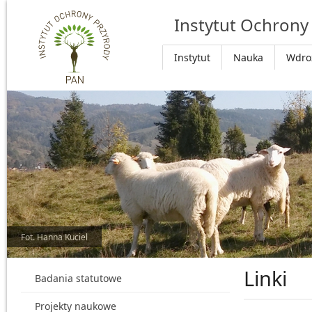
Przejdź do głównej treści
Instytut Ochrony
Instytut
Nauka
Wdro
Fot. Hanna Kuciel
Linki
Badania statutowe
Projekty naukowe