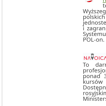
t
Wyższeg
polski
jednost
i zagra
Systemu 
POL-on.
To dar
profesj
ponad 30
kursów
Dostępne
rosyjs
Minister