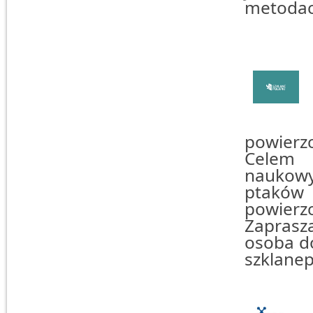
metodac
powierzc
Celem 
naukowy
ptakó
powierzc
Zaprasz
osoba do
szklane