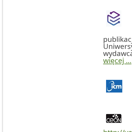
publika
Uniwer
wydawc
więcej …