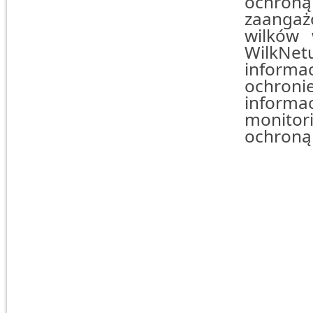
ochroną
zaangaż
wilków 
WilkNe
informa
ochron
infor
monitor
ochroną