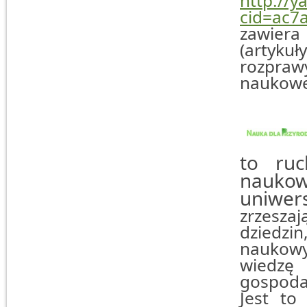
http://y
cid=ac7
zawier
(artykuł
rozpra
naukowe
to ruc
nauko
uniwers
zrzesza
dziedzi
naukowyc
wiedzę
gospoda
Jest to