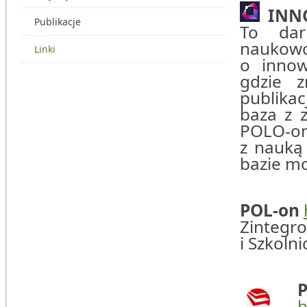
INN
Publikacje
To dar
naukowc
Linki
o innow
gdzie z
publikac
baza z 
POLO-o
z nauką
bazie m
POL-on
Zinteg
i Szkoln
h