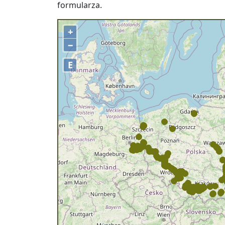
formularza.
+
−
E