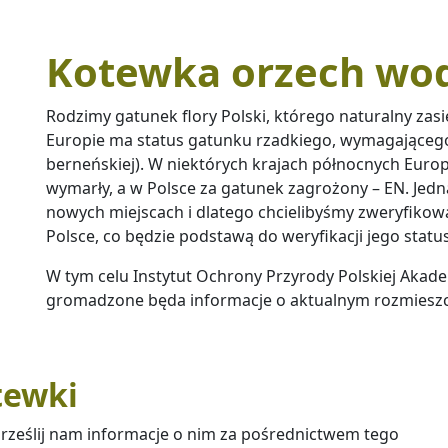
Kotewka orzech wo
Rodzimy gatunek flory Polski, którego naturalny zasi
Europie ma status gatunku rzadkiego, wymagającego 
berneńskiej). W niektórych krajach północnych Europ
wymarły, a w Polsce za gatunek zagrożony – EN. Jed
nowych miejscach i dlatego chcielibyśmy zweryfiko
Polsce, co będzie podstawą do weryfikacji jego sta
W tym celu Instytut Ochrony Przyrody Polskiej Akade
gromadzone będa informacje o aktualnym rozmieszc
tewki
 prześlij nam informacje o nim za pośrednictwem tego