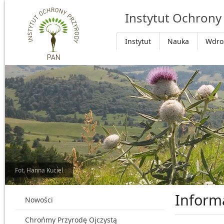
Przejdź do głównej treści
Instytut Ochrony
Instytut
Nauka
Wdro
Fot. Hanna Kuciel
Inform
Nowości
Chrońmy Przyrodę Ojczystą