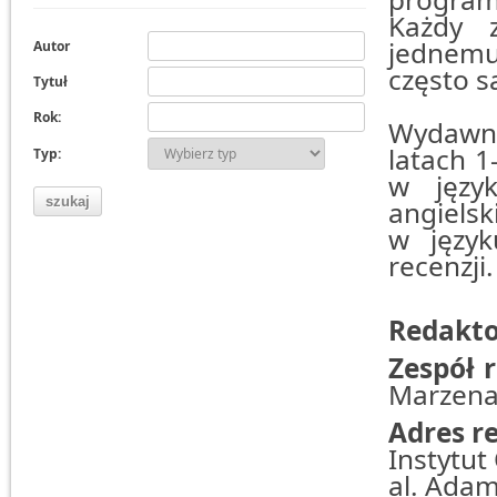
Każdy z
jednemu 
Autor
często s
Tytuł
Rok:
Wydawnic
latach 1
Typ:
w języ
angielsk
w język
recenzji
Redakto
Zespół 
Marzena 
Adres r
Instytut
al. Adam