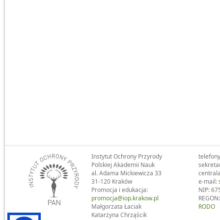
Instytut Ochrony Przyrody
telefony
Polskiej Akademii Nauk
sekreta
al. Adama Mickiewicza 33
central
31-120 Kraków
e-mail:
Promocja i edukacja:
NIP: 67
promocja@iop.krakow.pl
REGON:
Małgorzata Łaciak
RODO
Katarzyna Chrząścik