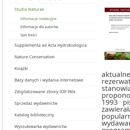
Studia Naturae
Informacje redakcyjne
Informacje dla autorów
Spis treści
Supplementa ad Acta Hydrobiologica
Nature Conservation
Książki
aktualn
rezerwa
Bazy danych i wydania internetowe
stanow
Zdigitalizowane zbiory IOP PAN
propon
1993 pi
Sprzedaż wydawnictw
zawier
popula
Katalog biblioteczny
wydawa
Wyszukiwarka wydawnictw
program