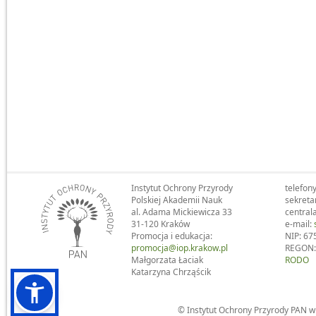
Instytut Ochrony Przyrody
telefony
Polskiej Akademii Nauk
sekreta
al. Adama Mickiewicza 33
central
31-120 Kraków
e-mail:
Promocja i edukacja:
NIP: 67
promocja@iop.krakow.pl
REGON:
Małgorzata Łaciak
RODO
Katarzyna Chrząścik
© Instytut Ochrony Przyrody PAN 