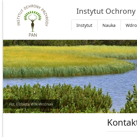
Przejdź do głównej treści
Instytut Ochrony
Instytut
Nauka
Wdro
Fot. Elżbieta Wilk-Woźniak
Kontak