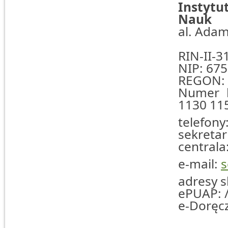
Instyt
Nauk
al. Adam
RIN-II-3
NIP: 675
REGON: 
Numer k
1130 11
telefony
sekretar
centrala
e-mail:
s
adresy s
ePUAP: 
e-Doręc