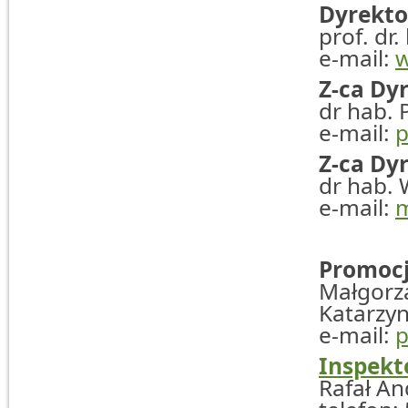
Dyrekto
prof. dr
e-mail:
w
Z-ca Dy
dr hab. 
e-mail:
p
Z-ca Dy
dr hab. 
e-mail:
m
Promocj
Małgorza
Katarzyn
e-mail:
p
Inspekt
Rafał An