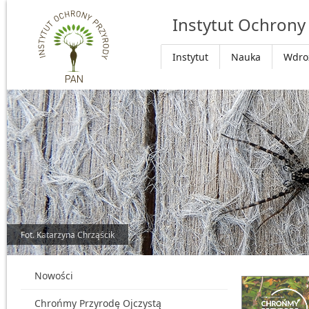
Przejdź do głównej treści
Instytut Ochrony
Instytut
Nauka
Wdro
Fot. Katarzyna Chrząścik
Nowości
Chrońmy Przyrodę Ojczystą