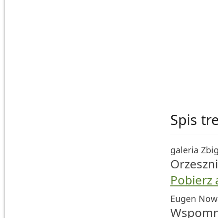
Spis tr
galeria Zbi
Orzeszn
Pobierz 
Eugen Nowak
Wspomni