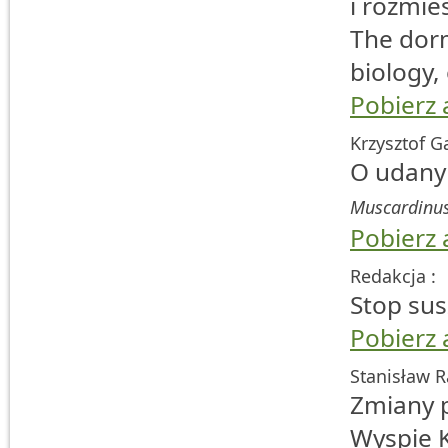
i rozmie
The do
biology,
Pobierz 
Krzysztof G
O udanym
Muscardinus
Pobierz 
Redakcja :
Stop sus
Pobierz 
Stanisław 
Zmiany p
Wyspie K