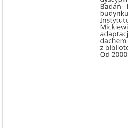
Badań 
budynk
Instytut
Mickie
adaptac
dachem w
z biblio
Od 2000 