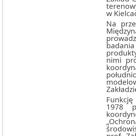
terenow
w Kielca
Na prze
Międzyn
prowadz
badania
produkt
nimi pr
koordyn
południ
modelow
Zakładzi
Funkcję
1978 p
koordy
„Ochro
środowis
prof. Za