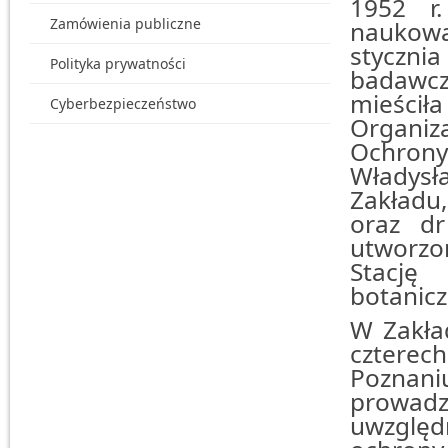
1952 r.
Zamówienia publiczne
naukową
stycznia
Polityka prywatności
badawcza
mieścił
Cyberbezpieczeństwo
Organiz
Ochrony 
Władysł
Zakładu,
oraz dr
utworzo
Stację
botanic
W Zakła
czterech
Poznan
prowadz
uwzględ