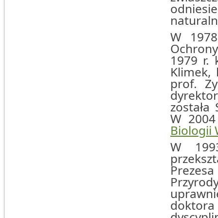
odniesi
naturaln
W 1978
Ochrony
1979 r. 
Klimek, 
prof. Z
dyrektor
została 
W 2004 
Biologii
W 1993
przeksz
Prezes
Przyro
uprawn
doktor
dyscypl