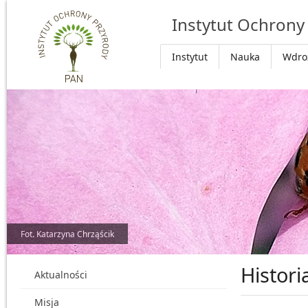
Przejdź do głównej treści
Instytut Ochrony
Instytut
Nauka
Wdro
Fot. Katarzyna Chrząścik
Histori
Aktualności
Misja