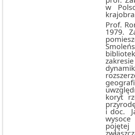
w Pols
krajobra
Prof. R
1979. Z
pomiesz
Smoleńs
bibliot
zakres
dynami
rozsze
geogr
uwzględ
koryt r
przyrodę
i doc. J
wysoce 
pojętej
zwłaszc