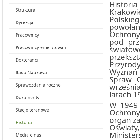
Histor
Krakowi
Struktura
Polskieg
Dyrekcja
powoła
Ochrony 
Pracownicy
pod prz
światowe
Pracownicy emerytowani
przeks
Doktoranci
Przyrod
Wyznań 
Rada Naukowa
Spraw O
wrześni
Sprawozdania roczne
latach 1
Dokumenty
W 1949 
Stacje terenowe
Ochrony
organiz
Historia
Oświaty
Ministe
Media o nas