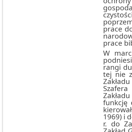
ochrony
gospodar
czystoś
poprzem
prace d
narodow
prace bi
W marcu
podnies
rangi du
tej nie 
Zakładu
Szafera
Zakładu 
funkcję
kierowa
1969) i 
r. do Z
Zakład 