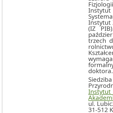
Fizjolog
Instytu
Systema
Instytut
(IZ PIB
paździe
trzech d
rolnict
Kształc
wymag
formaln
doktora
Siedzib
Przyrodn
Instytut
Akademi
ul. Lubic
31-512 