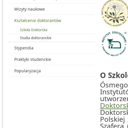
Wizyty naukowe
Kształcenie doktorantów
Szkoła Doktorska
Studia doktoranckie
Stypendia
Praktyki studenckie
Popularyzacja
O Szkol
Ósmego m
Instyt
utworz
Doktorsk
Doktors
Polskiej
Szafera 