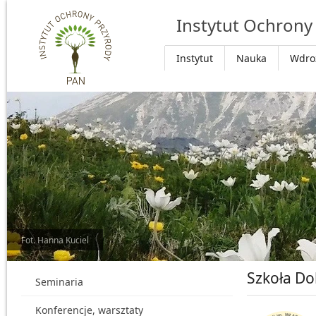
Przejdź do głównej treści
Instytut Ochrony
Instytut
Nauka
Wdro
Fot. Hanna Kuciel
Szkoła Do
Seminaria
Konferencje, warsztaty