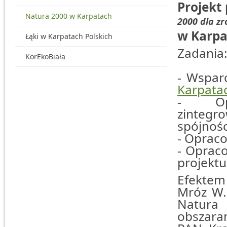
Projekt
Natura 2000 w Karpatach
2000 dla z
w Karpa
Łąki w Karpatach Polskich
Zadania
KorEkoBiała
- Wspar
Karpata
- Opr
zintegr
spójnośc
- Oprac
- Oprac
projektu
Efektem 
Mróz W.,
Natura 
obszara