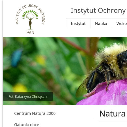
Przejdź do głównej treści
Instytut Ochrony
Instytut
Nauka
Wdro
Fot. Katarzyna Chrząścik
Natura
Centrum Natura 2000
Gatunki obce