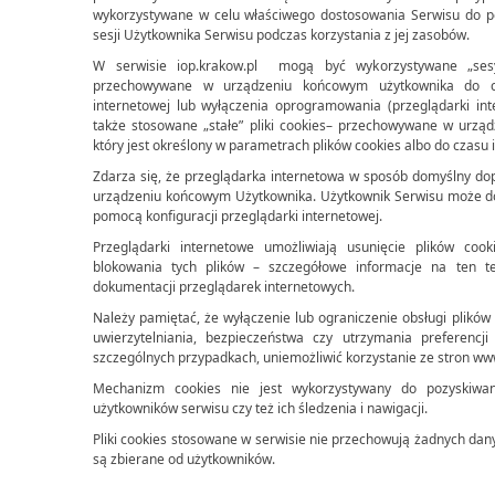
wykorzystywane w celu właściwego dostosowania Serwisu do p
sesji Użytkownika Serwisu podczas korzystania z jej zasobów.
W serwisie iop.krakow.pl mogą być wykorzystywane „sesyj
przechowywane w urządzeniu końcowym użytkownika do cz
internetowej lub wyłączenia oprogramowania (przeglądarki i
także stosowane „stałe” pliki cookies– przechowywane w urzą
który jest określony w parametrach plików cookies albo do czasu 
Zdarza się, że przeglądarka internetowa w sposób domyślny do
urządzeniu końcowym Użytkownika. Użytkownik Serwisu może d
pomocą konfiguracji przeglądarki internetowej.
Przeglądarki internetowe umożliwiają usunięcie plików cook
blokowania tych plików – szczegółowe informacje na ten t
dokumentacji przeglądarek internetowych.
Należy pamiętać, że wyłączenie lub ograniczenie obsługi plików
uwierzytelniania, bezpieczeństwa czy utrzymania preferencj
szczególnych przypadkach, uniemożliwić korzystanie ze stron ww
Mechanizm cookies nie jest wykorzystywany do pozyskiwania
użytkowników serwisu czy też ich śledzenia i nawigacji.
Pliki cookies stosowane w serwisie nie przechowują żadnych dany
są zbierane od użytkowników.