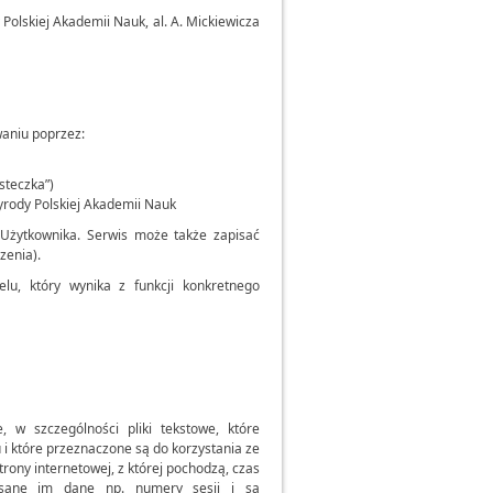
Polskiej Akademii Nauk, al. A. Mickiewicza
waniu poprzez:
steczka”)
rody Polskiej Akademii Nauk
 Użytkownika. Serwis może także zapisać
zenia).
u, który wynika z funkcji konkretnego
e, w szczególności pliki tekstowe, które
 które przeznaczone są do korzystania ze
trony internetowej, z której pochodzą, czas
isane im dane np. numery sesji i są