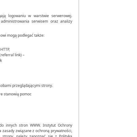
gają logowaniu w warstwie serwerowej.
 administrowania serwisem oraz analizy
sowi mogą podlegać także:
 HTTP,
eferral link) –
ik
sobami przeglądającymi strony.
óre stanowią pomoc
i do innych stron WWW. Instytut Ochrony
za zasady związane z ochroną prywatności,
 strony, należy zapoznać się z Polityką