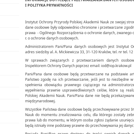
I POLITYKA PRYWATNOŚCI
Instytut Ochrony Przyrody Polskiej Akademii Nauk ze swojej str
dane osobowe były odpowiednio chronione i przetwarzane zgod
prawa ­ - Ogólnego Rozporządzenia o ochronie danych, zwanego 
r. o ochronie danych osobowych.
Administratorem Pani/Pana danych osobowych jest Instytut O
adres siedziby al. A. Mickiewicza 33, 31-120 Kraków, tel. nr tel. 12
W sprawach związanych z przetwarzaniem danych osobow
Inspektorem Ochrony Danych poprzez email: iod@iop.krakow.pl
Pani/Pana dane osobowe będą przetwarzane na podstawie art. 
Państwo zgodę na ich przetwarzanie, jeśli jest to niezbędne w
spełnienia obowiązku prawnego ciążącego na administratorze
wypełnienia prawnie usprawiedliwionych celów, które są real
Polskiej Akademii Nauk. Pani/Pana dane nie będą przekazywane
międzynarodowej.
Wszystkie Państwa dane osobowe będą przechowywane przez Inst
Nauk do momentu zrealizowania celu, dla którego zostały zebr
prawa lub do momentu, w którym osoba zgłosi żądanie usunięcia
będą istniały inne podstawy prawne do przechowywania jej dany
Posiada Pani/Pan prawo dostępu do treści swoich danych 