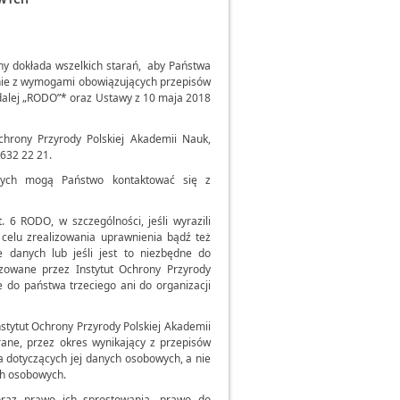
ony dokłada wszelkich starań, aby Państwa
nie z wymogami obowiązujących przepisów
dalej „RODO”* oraz Ustawy z 10 maja 2018
chrony Przyrody Polskiej Akademii Nauk,
 632 22 21.
ych mogą Państwo kontaktować się z
6 RODO, w szczególności, jeśli wyrazili
 celu zrealizowania uprawnienia bądź też
 danych lub jeśli jest to niezbędne do
izowane przez Instytut Ochrony Przyrody
 do państwa trzeciego ani do organizacji
ytut Ochrony Przyrody Polskiej Akademii
ane, przez okres wynikający z przepisów
 dotyczących jej danych osobowych, a nie
ch osobowych.
oraz prawo ich sprostowania, prawo do