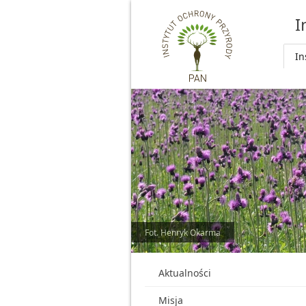
Przejdź do głównej treści
I
In
Fot. Henryk Okarma
Aktualności
Misja