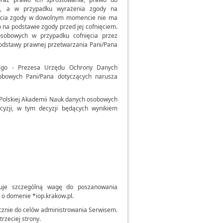
ch, a w przypadku wyrażenia zgody na
nięcia zgody w dowolnym momencie nie ma
na podstawie zgody przed jej cofnięciem.
osobowych w przypadku cofnięcia przez
podstawy prawnej przetwarzania Pani/Pana
zego - Prezesa Urzędu Ochrony Danych
obowych Pani/Pana dotyczących narusza
 Polskiej Akademii Nauk danych osobowych
yzji, w tym decyzji będących wynikiem
ązuje szczególną wagę do poszanowania
 o domenie *iop.krakow.pl.
znie do celów administrowania Serwisem.
rzeciej strony.