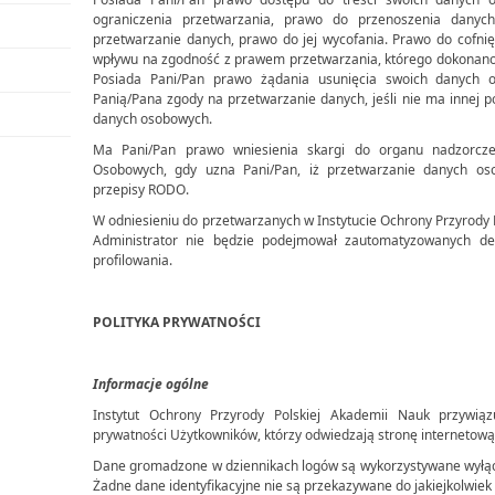
ograniczenia przetwarzania, prawo do przenoszenia dany
przetwarzanie danych, prawo do jej wycofania. Prawo do cof
wpływu na zgodność z prawem przetwarzania, którego dokonano 
Posiada Pani/Pan prawo żądania usunięcia swoich danych 
Panią/Pana zgody na przetwarzanie danych, jeśli nie ma innej 
danych osobowych.
Ma Pani/Pan prawo wniesienia skargi do organu nadzorc
Osobowych, gdy uzna Pani/Pan, iż przetwarzanie danych os
przepisy RODO.
W odniesieniu do przetwarzanych w Instytucie Ochrony Przyrody
Administrator nie będzie podejmował zautomatyzowanych dec
profilowania.
POLITYKA PRYWATNOŚCI
Informacje ogólne
Instytut Ochrony Przyrody Polskiej Akademii Nauk przywi
prywatności Użytkowników, którzy odwiedzają stronę internetową
Dane gromadzone w dziennikach logów są wykorzystywane wyłąc
Żadne dane identyfikacyjne nie są przekazywane do jakiejkolwiek t