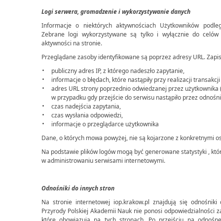
Logi serwera, gromadzenie i wykorzystywanie danych
Informacje o niektórych aktywnościach Użytkowników podle
Zebrane logi wykorzystywane są tylko i wyłącznie do celów
aktywności na stronie.
Przeglądane zasoby identyfikowane są poprzez adresy URL. Zapi
publiczny adres IP, z którego nadeszło zapytanie,
informacje o błędach, które nastąpiły przy realizacji transakcji
adres URL strony poprzednio odwiedzanej przez użytkownika (r
w przypadku gdy przejście do serwisu nastąpiło przez odnośn
czas nadejścia zapytania,
czas wysłania odpowiedzi,
informacje o przeglądarce użytkownika
Dane, o których mowa powyżej, nie są kojarzone z konkretnymi o
Na podstawie plików logów mogą być generowane statystyki , kt
w administrowaniu serwisami internetowymi.
Odnośniki do innych stron
Na stronie internetowej iop.krakow.pl znajdują się odnośnik
Przyrody Polskiej Akademii Nauk nie ponosi odpowiedzialności 
które obowiązują na tych stronach. Po przejściu na odnośne