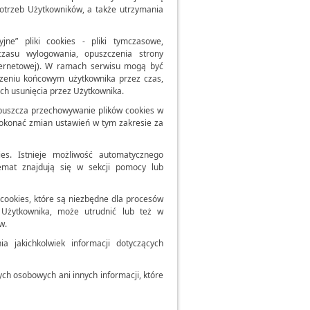
otrzeb Użytkowników, a także utrzymania
ne” pliki cookies - pliki tymczasowe,
asu wylogowania, opuszczenia strony
nternetowej). W ramach serwisu mogą być
dzeniu końcowym użytkownika przez czas,
ich usunięcia przez Użytkownika.
puszcza przechowywanie plików cookies w
okonać zmian ustawień w tym zakresie za
ies. Istnieje możliwość automatycznego
emat znajdują się w sekcji pomocy lub
 cookies, które są niezbędne dla procesów
i Użytkownika, może utrudnić lub też w
w.
 jakichkolwiek informacji dotyczących
ch osobowych ani innych informacji, które