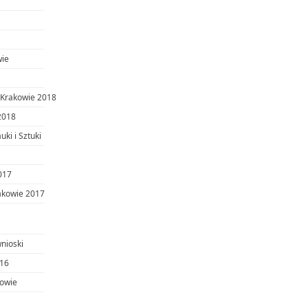
wie
w Krakowie 2018
 2018
uki i Sztuki
017
rakowie 2017
wnioski
016
kowie