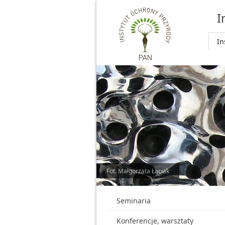
Przejdź do głównej treści
I
In
Fot. Małgorzata Łaciak
Seminaria
Konferencje, warsztaty