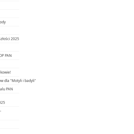
rody
szłości 2025
IOP PAN
akowie!
 dla "Motyli i badyli"
talu PAN
025
–