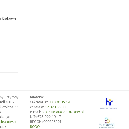
w Krakowie
ony Przyrody
telefony:
emii Nauk
sekretariat:
12 370 35 14
kiewicza 33
centrala:
12 370 35 00
w
e-mail:
sekretariat@iop.krakow.pl
ukacja:
NIP: 675-000-19-17
.krakow.pl
REGON: 000326291
ciak
RODO