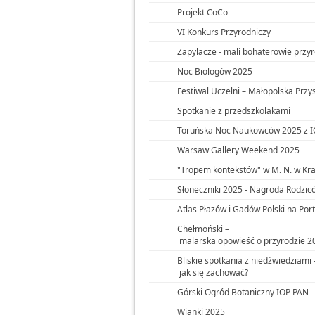
Projekt CoCo
VI Konkurs Przyrodniczy
Zapylacze - mali bohaterowie przy
Noc Biologów 2025
Festiwal Uczelni – Małopolska Przy
Spotkanie z przedszkolakami
Toruńska Noc Naukowców 2025 z 
Warsaw Gallery Weekend 2025
"Tropem kontekstów" w M. N. w Kr
Słoneczniki 2025 - Nagroda Rodziców
Atlas Płazów i Gadów Polski na Por
Chełmoński –
malarska opowieść o przyrodzie 2
Bliskie spotkania z niedźwiedziami 
jak się zachować?
Górski Ogród Botaniczny IOP PAN
Wianki 2025