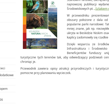
najnowszej publikacji wydan
Środowiskowych pt.
„Szlakiem 
W przewodniku prezentowa
obszary położone z dala od 
popularne parki narodowe: Tat
mniej znane, jak np. niezwykł
ukryta w Beskidzie Niskim os
kaplicy zadomowiły się rzadki
Dzięki wsparciu ze środkó
Infrastruktura i Środowisk
Beneficjentów funduszy un
turystyczne tych terenów tak, aby odwiedzający podziwiali cen
chroniąc je.
ieci
Przewodnik zawiera opisy atrakcji przyrodniczych i turysty
pomocne przy planowaniu wycieczek.
 dodatkowe
skopem
26