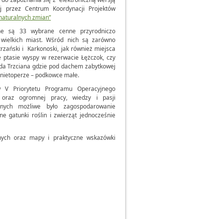
ej przez Centrum Koordynacji Projektów
naturalnych zmian”
ne są 33 wybrane cenne przyrodniczo
wielkich miast. Wśród nich są zarówno
rzański i Karkonoski, jak również miejsca
e ptasie wyspy w rezerwacie Łężczok, czy
ada Trzciana gdzie pod dachem zabytkowej
e nietoperze – podkowce małe.
w V Priorytetu Programu Operacyjnego
o oraz ogromnej pracy, wiedzy i pasji
ijnych możliwe było zagospodarowanie
ne gatunki roślin i zwierząt jednocześnie
cznych oraz mapy i praktyczne wskazówki