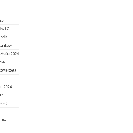
25
d w LO
andia
eżników
szłości 2024
 PAN
-zwierzęta
d
wie 2024
a"
 2022
 06-