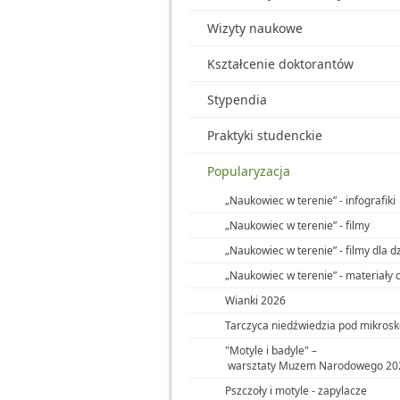
Wizyty naukowe
Kształcenie doktorantów
Stypendia
Praktyki studenckie
Popularyzacja
„Naukowiec w terenie” - infografiki
„Naukowiec w terenie” - filmy
„Naukowiec w terenie” - filmy dla dz
„Naukowiec w terenie” - materiały
Wianki 2026
Tarczyca niedźwiedzia pod mikro
"Motyle i badyle" –
warsztaty Muzem Narodowego 20
Pszczoły i motyle - zapylacze