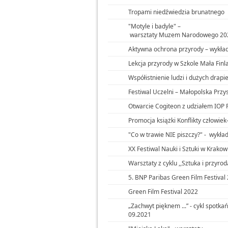
Tropami niedźwiedzia brunatnego
"Motyle i badyle" –
warsztaty Muzem Narodowego 20
Aktywna ochrona przyrody – wykła
Lekcja przyrody w Szkole Mała Finl
Współistnienie ludzi i dużych drapi
Festiwal Uczelni – Małopolska Przy
Otwarcie Cogiteon z udziałem IOP
Promocja książki Konflikty człowiek
"Co w trawie NIE piszczy?" - wykła
XX Festiwal Nauki i Sztuki w Krako
Warsztaty z cyklu ,,Sztuka i przyrod
5. BNP Paribas Green Film Festival
Green Film Festival 2022
„Zachwyt pięknem ...” - cykl spotkań
09.2021