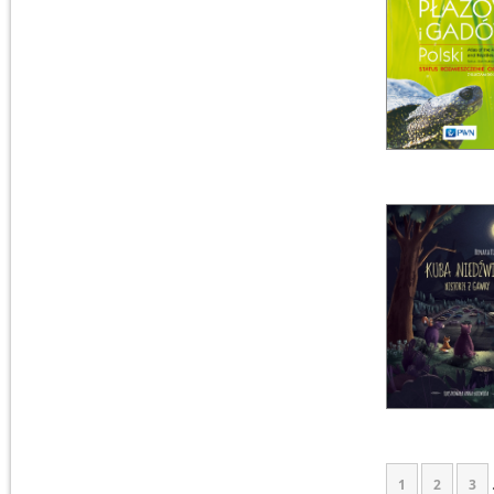
1
2
3
.