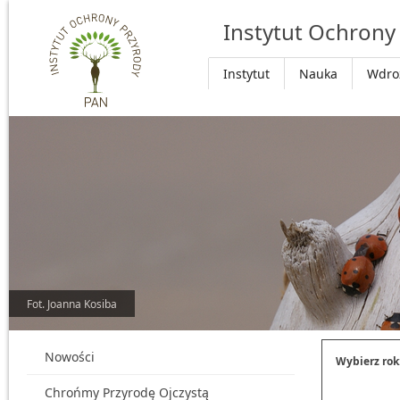
Przejdź do głównej treści
Instytut Ochrony
Instytut
Nauka
Wdro
Fot. Joanna Kosiba
Nowości
Wybierz rok
Chrońmy Przyrodę Ojczystą