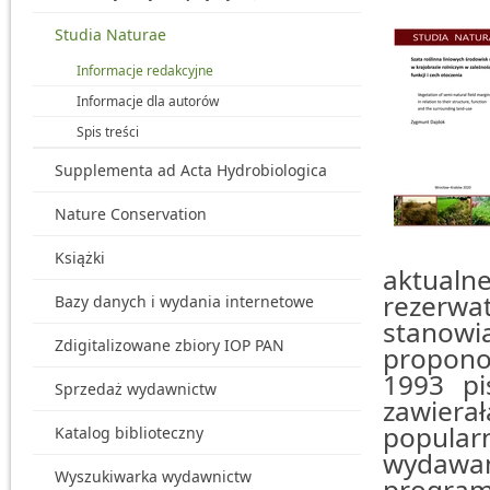
Studia Naturae
Informacje redakcyjne
Informacje dla autorów
Spis treści
Supplementa ad Acta Hydrobiologica
Nature Conservation
Książki
aktualn
rezerwa
Bazy danych i wydania internetowe
stanow
Zdigitalizowane zbiory IOP PAN
propon
1993 pi
Sprzedaż wydawnictw
zawier
popula
Katalog biblioteczny
wydawa
Wyszukiwarka wydawnictw
program