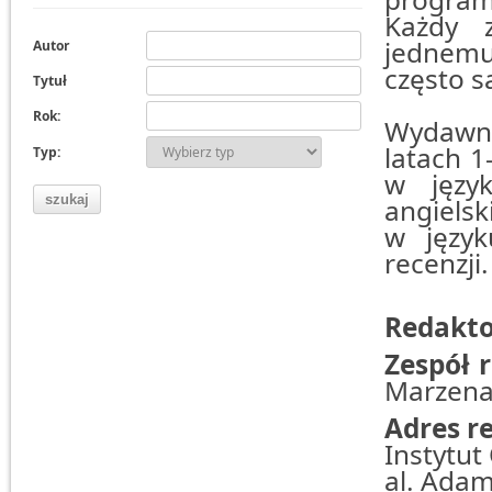
Każdy z
jednemu 
Autor
często s
Tytuł
Rok:
Wydawnic
latach 1
Typ:
w języ
angielsk
w język
recenzji
Redakto
Zespół 
Marzena 
Adres r
Instytut
al. Adam