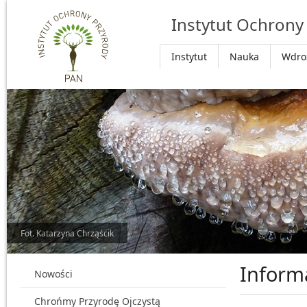
Przejdź do głównej treści
Instytut Ochrony
Instytut
Nauka
Wdro
Fot. Katarzyna Chrząścik
Inform
Nowości
Chrońmy Przyrodę Ojczystą