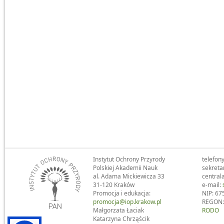
Instytut Ochrony Przyrody
telefony
Polskiej Akademii Nauk
sekreta
al. Adama Mickiewicza 33
central
31-120 Kraków
e-mail:
Promocja i edukacja:
NIP: 67
promocja@iop.krakow.pl
REGON:
Małgorzata Łaciak
RODO
Katarzyna Chrząścik