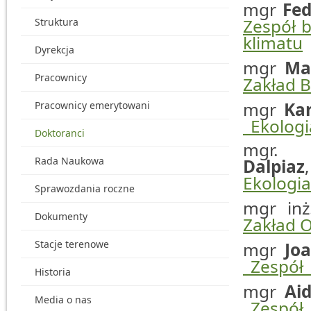
mgr
Fed
Zespół 
Struktura
klimatu
Dyrekcja
mgr
Ma
Pracownicy
Zakład B
_
mgr
Kar
Pracownicy emerytowani
_Ekologi
Doktoranci
Rada Naukowa
Dalpiaz
Ekologia
Sprawozdania roczne
mgr in
Dokumenty
Zakład 
_
Stacje terenowe
mgr
Jo
_Zespół
Historia
_
mgr
Ai
Media o nas
_Zespół