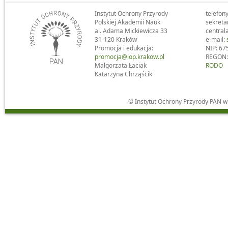
Instytut Ochrony Przyrody
telefony
Polskiej Akademii Nauk
sekreta
al. Adama Mickiewicza 33
central
31-120 Kraków
e-mail:
Promocja i edukacja:
NIP: 67
promocja@iop.krakow.pl
REGON:
Małgorzata Łaciak
RODO
Katarzyna Chrząścik
© Instytut Ochrony Przyrody PAN 