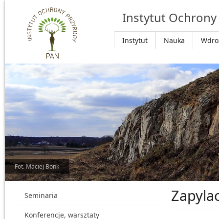
Przejdź do głównej treści
Instytut Ochrony
Instytut
Nauka
Wdro
Fot. Maciej Bonk
Zapylac
Seminaria
Konferencje, warsztaty