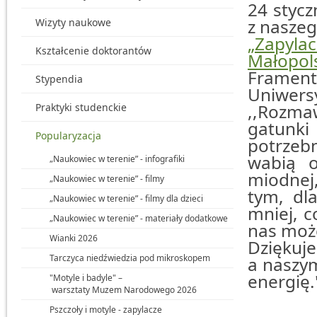
24 stycz
z naszeg
Wizyty naukowe
„Zapylac
Kształcenie doktorantów
Małopols
Frament
Stypendia
Uniwersy
,,Rozma
Praktyki studenckie
gatunk
Popularyzacja
potrzebn
wabią o
„Naukowiec w terenie” - infografiki
miodnej,
„Naukowiec w terenie” - filmy
tym, dl
„Naukowiec w terenie” - filmy dla dzieci
mniej, c
„Naukowiec w terenie” - materiały dodatkowe
nas moż
Wianki 2026
Dziękuje
Tarczyca niedźwiedzia pod mikroskopem
a naszym
energię.'
"Motyle i badyle" –
warsztaty Muzem Narodowego 2026
Pszczoły i motyle - zapylacze