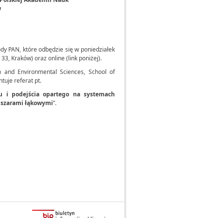
w
y PAN, które odbędzie się w poniedziałek
33, Kraków) oraz online (link poniżej).
and Environmental Sciences, School of
tuje referat pt.
zu i podejścia opartego na systemach
bszarami łąkowymi
”.