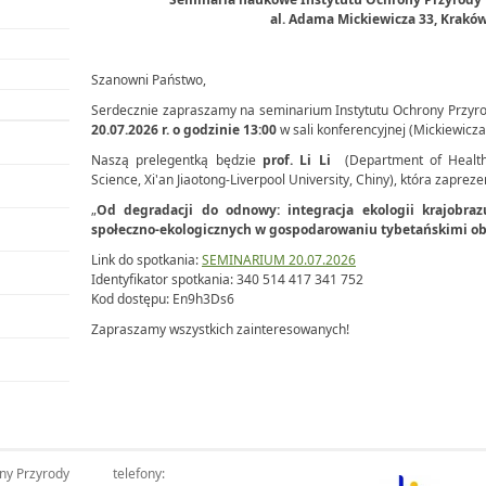
al. Adama Mickiewicza 33,
Krakó
Szanowni Państwo,
Serdecznie zapraszamy na seminarium Instytutu Ochrony Przyrod
20.07.2026 r. o godzinie 13:00
w sali konferencyjnej (Mickiewicza 
Naszą prelegentką będzie
prof. Li Li
(Department of Health 
Science, Xi'an Jiaotong-Liverpool University, Chiny), która zaprezen
„
Od degradacji do odnowy: integracja ekologii krajobra
społeczno-ekologicznych w gospodarowaniu tybetańskimi o
Link do spotkania:
SEMINARIUM 20.07.2026
Identyfikator spotkania:
340 514 417 341 752
Kod dostępu:
En9h3Ds6
Zapraszamy wszystkich zainteresowanych!
ony Przyrody
telefony: