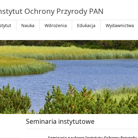
nstytut Ochrony Przyrody PAN
stytut
Nauka
Wdrożenia
Edukacja
Wydawnictwa
Seminaria instytutowe
Seminaria naukowe Instytutu Ochrony Przyrody Pol