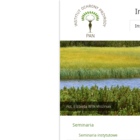
Przejdź do głównej treści
I
In
Fot. Elżbieta Wilk-Woźniak
Seminaria
Seminaria instytutowe