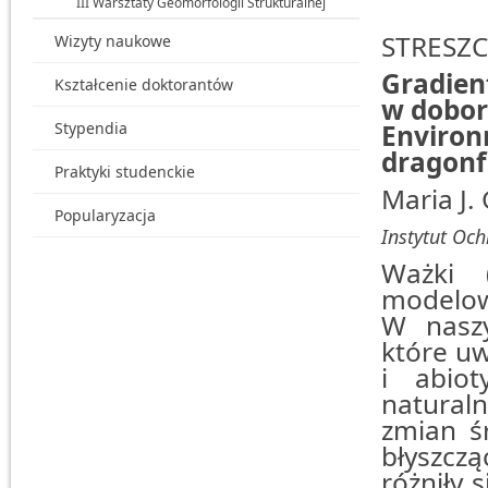
III Warsztaty Geomorfologii Strukturalnej
STRESZC
Wizyty naukowe
Gradien
Kształcenie doktorantów
w dobor
Stypendia
Enviro
dragonfl
Praktyki studenckie
Maria J.
Popularyzacja
Instytut Oc
Ważki 
modelow
W naszy
które uw
i abio
natural
zmian ś
błyszcz
różniły 