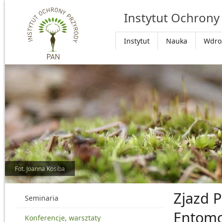
Przejdź do głównej treści
Instytut Ochrony
Instytut
Nauka
Wdro
Fot. Joanna Kosiba
Zjazd 
Seminaria
Entomo
Konferencje, warsztaty