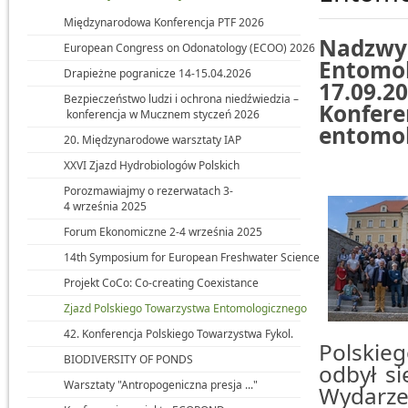
Międzynarodowa Konferencja PTF 2026
Nadzwy
European Congress on Odonatology (ECOO) 2026
Entomo
Drapieżne pogranicze 14-15.04.2026
17.09.20
Bezpieczeństwo ludzi i ochrona niedźwiedzia –
Konfe
konferencja w Mucznem styczeń 2026
entomol
20. Międzynarodowe warsztaty IAP
XXVI Zjazd Hydrobiologów Polskich
Porozmawiajmy o rezerwatach 3-
4 września 2025
Forum Ekonomiczne 2-4 września 2025
14th Symposium for European Freshwater Sciences
Projekt CoCo: Co-creating Coexistance
Zjazd Polskiego Towarzystwa Entomologicznego
42. Konferencja Polskiego Towarzystwa Fykol.
Polskie
BIODIVERSITY OF PONDS
odbył si
Warsztaty "Antropogeniczna presja ..."
Wydarze