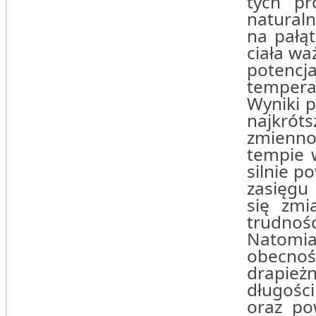
tych pr
natural
na pałą
ciała wa
potencja
tempera
Wyniki p
najkrót
zmienno
tempie 
silnie p
zasięgu
się zmi
trudnośc
Natomia
obecno
drapieżn
długośc
oraz po