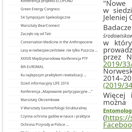
Konferencja projektu ECOPOND
"Nowe 
w siedz
Green Energy Congress
Jeleniej 
54 Sympozjum Speleologiczne
Badacze
Warsztaty BearConnect
Zaczęło się od Tatr
środowiskow
w który
Conservation Medicine in the Anthropocene
prowadz
Lasy w niebezpieczeństwie: nie tylko Puszcza ...
przez 
XXXVII Międzynarodowa Konferencja PTF
2019/33
8th EUROMAL
Norwes
Ku najlepszym praktykom rewitalizacji ...
2014–20
(2019/3
Dzień informacyjny LIFE 2016
Konferencja „Mapowanie partycypacyjne ...”
Więcej 
Warsztaty Okrzemkowe
można 
V Warsztaty Geomorfologii Strukturalnej
Entomolog
(
https:/
Czynna ochrona gadów w nauce i praktyce
Faceboo
Ochrona Przyrody w Polsce ...