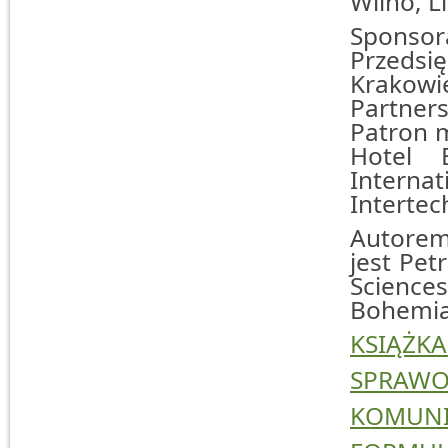
Wilno, L
Sponsor
Przedsi
Krakowi
Partner
Patron 
Hotel 
Internat
Intertec
Autorem 
jest Pet
Sciences
Bohemia,
KSIĄŻK
SPRAWO
KOMUNI