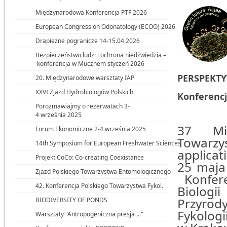
Międzynarodowa Konferencja PTF 2026
European Congress on Odonatology (ECOO) 2026
Drapieżne pogranicze 14-15.04.2026
Bezpieczeństwo ludzi i ochrona niedźwiedzia –
konferencja w Mucznem styczeń 2026
PERSPEKT
20. Międzynarodowe warsztaty IAP
XXVI Zjazd Hydrobiologów Polskich
Konferencj
Porozmawiajmy o rezerwatach 3-
4 września 2025
37 Mię
Forum Ekonomiczne 2-4 września 2025
Towarzys
14th Symposium for European Freshwater Sciences
applicat
Projekt CoCo: Co-creating Coexistance
25 maja
Zjazd Polskiego Towarzystwa Entomologicznego
Konfere
42. Konferencja Polskiego Towarzystwa Fykol.
Biologi
Przyrody
BIODIVERSITY OF PONDS
Fykologi
Warsztaty "Antropogeniczna presja ..."