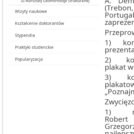
A. Demp
III Warsztaty Geomorfologii Strukturalnej
(Trebon,
Wizyty naukowe
Portuga
zapreze
Kształcenie doktorantów
Przeprow
Stypendia
1) konk
Praktyki studenckie
prezenta
2) konk
Popularyzacja
plakat 
3) konk
plakato
„Poznajm
Zwycięzc
1) na n
Robert 
Grzegor
najlepsz