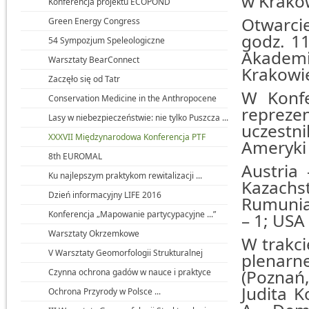
w Krakow
Konferencja projektu ECOPOND
Otwarcie
Green Energy Congress
godz. 11
54 Sympozjum Speleologiczne
Akademi
Warsztaty BearConnect
Krakowi
Zaczęło się od Tatr
W Konfe
Conservation Medicine in the Anthropocene
repreze
Lasy w niebezpieczeństwie: nie tylko Puszcza ...
uczestni
XXXVII Międzynarodowa Konferencja PTF
Ameryki 
8th EUROMAL
Austria 
Ku najlepszym praktykom rewitalizacji ...
Kazachst
Dzień informacyjny LIFE 2016
Rumunia 
Konferencja „Mapowanie partycypacyjne ...”
– 1; USA
Warsztaty Okrzemkowe
W trakci
V Warsztaty Geomorfologii Strukturalnej
plenarne
(Poznań,
Czynna ochrona gadów w nauce i praktyce
Judita K
Ochrona Przyrody w Polsce ...