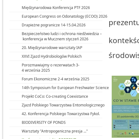
„CO 
Międzynarodowa Konferencja PTF 2026
Konf
European Congress on Odonatology (ECOO) 2026
prezent
Drapieżne pogranicze 14-15.04.2026
"Ekol
Bezpieczeństwo ludzi i ochrona niedźwiedzia –
kontekśc
konferencja w Mucznem styczeń 2026
i re
20. Międzynarodowe warsztaty IAP
środowis
XXVI Zjazd Hydrobiologów Polskich
Porozmawiajmy o rezerwatach 3-
4 września 2025
Forum Ekonomiczne 2-4 września 2025
14th Symposium for European Freshwater Sciences
Projekt CoCo: Co-creating Coexistance
Zjazd Polskiego Towarzystwa Entomologicznego
42. Konferencja Polskiego Towarzystwa Fykol.
BIODIVERSITY OF PONDS
Warsztaty "Antropogeniczna presja ..."