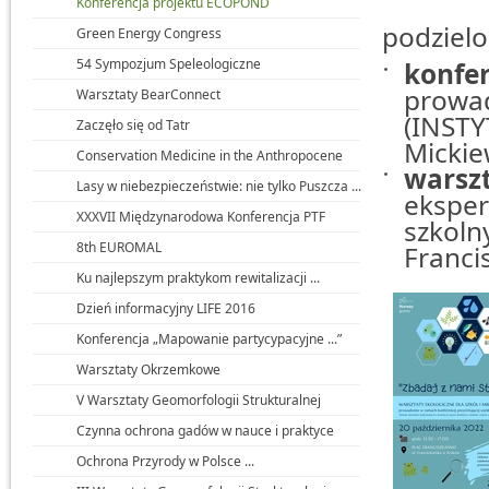
Konferencja projektu ECOPOND
podzielo
Green Energy Congress
54 Sympozjum Speleologiczne
konfer
prowa
Warsztaty BearConnect
(INST
Zaczęło się od Tatr
Mickie
Conservation Medicine in the Anthropocene
warsz
Lasy w niebezpieczeństwie: nie tylko Puszcza ...
eksper
XXXVII Międzynarodowa Konferencja PTF
szkoln
8th EUROMAL
Franci
Ku najlepszym praktykom rewitalizacji ...
Dzień informacyjny LIFE 2016
Konferencja „Mapowanie partycypacyjne ...”
Warsztaty Okrzemkowe
V Warsztaty Geomorfologii Strukturalnej
Czynna ochrona gadów w nauce i praktyce
Ochrona Przyrody w Polsce ...