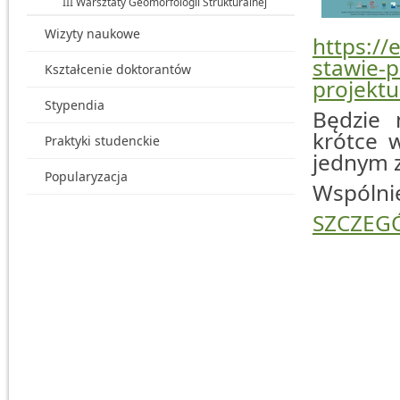
III Warsztaty Geomorfologii Strukturalnej
Wizyty naukowe
https://
stawie-
Kształcenie doktorantów
projekt
Stypendia
Będzie 
krótce 
Praktyki studenckie
jednym 
Popularyzacja
Wspólni
SZCZEG