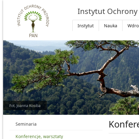
Przejdź do głównej treści
Instytut Ochrony
Instytut
Nauka
Wdro
Fot. Joanna Kosiba
Konfer
Seminaria
Konferencje, warsztaty