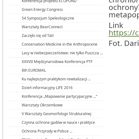
Konferencja projektu ECOPOND
ochrony?
Green Energy Congress
metapopu
54 Sympozjum Speleologiczne
Link
Warsztaty BearConnect
https://
Zaczęło się od Tatr
Fot. Dar
Conservation Medicine in the Anthropocene
Lasy w niebezpieczeństwie: nie tylko Puszcza ...
XXXVII Międzynarodowa Konferencja PTF
8th EUROMAL
Ku najlepszym praktykom rewitalizacji ...
Dzień informacyjny LIFE 2016
Konferencja „Mapowanie partycypacyjne ...”
Warsztaty Okrzemkowe
V Warsztaty Geomorfologii Strukturalnej
Czynna ochrona gadów w nauce i praktyce
Ochrona Przyrody w Polsce ...