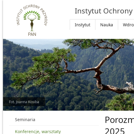
Przejdź do głównej treści
Instytut Ochrony
Instytut
Nauka
Wdro
Fot. Joanna Kosiba
Porozm
Seminaria
2025
Konferencje, warsztaty