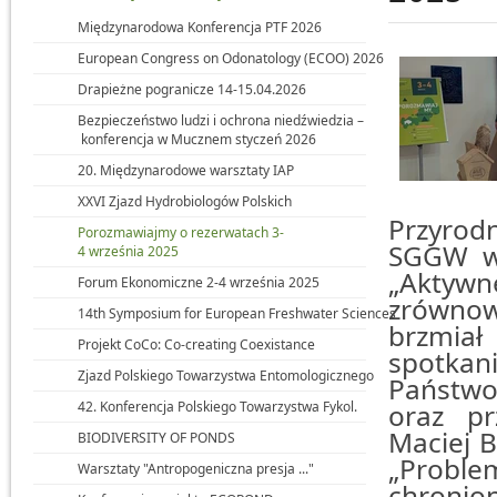
Międzynarodowa Konferencja PTF 2026
European Congress on Odonatology (ECOO) 2026
Drapieżne pogranicze 14-15.04.2026
Bezpieczeństwo ludzi i ochrona niedźwiedzia –
konferencja w Mucznem styczeń 2026
20. Międzynarodowe warsztaty IAP
XXVI Zjazd Hydrobiologów Polskich
Przyrod
Porozmawiajmy o rezerwatach 3-
SGGW w 
4 września 2025
„Akty
Forum Ekonomiczne 2-4 września 2025
zrównow
14th Symposium for European Freshwater Sciences
brzmia
Projekt CoCo: Co-creating Coexistance
spotkani
Zjazd Polskiego Towarzystwa Entomologicznego
Państwo
42. Konferencja Polskiego Towarzystwa Fykol.
oraz pr
Maciej B
BIODIVERSITY OF PONDS
„Proble
Warsztaty "Antropogeniczna presja ..."
chronion