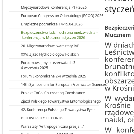
stycze
Międzynarodowa Konferencja PTF 2026
European Congress on Odonatology (ECOO) 2026
Drapieżne pogranicze 14-15.04.2026
Bezpiecze
Bezpieczeństwo ludzi i ochrona niedźwiedzia –
Mucznem
konferencja w Mucznem styczeń 2026
W dniach
20. Międzynarodowe warsztaty IAP
Leśnict
XXVI Zjazd Hydrobiologów Polskich
konfere
Porozmawiajmy o rezerwatach 3-
brunat
4 września 2025
konflik
Forum Ekonomiczne 2-4 września 2025
obszarz
14th Symposium for European Freshwater Sciences
w Krośni
Projekt CoCo: Co-creating Coexistance
W wydar
Zjazd Polskiego Towarzystwa Entomologicznego
Krośnie 
42. Konferencja Polskiego Towarzystwa Fykol.
rządowe
nauki, o
BIODIVERSITY OF PONDS
Warsztaty "Antropogeniczna presja ..."
W konfer