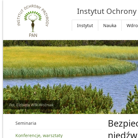
Przejdź do głównej treści
Instytut Ochrony
Instytut
Nauka
Wdro
Fot. Elżbieta Wilk-Woźniak
Bezpie
Seminaria
niedźw
Konferencje, warsztaty