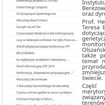
Instyt
Konferencja projektu ECOPOND
Berezow
Green Energy Congress
oraz dyr
54 Sympozjum Speleologiczne
Prof. H
Warsztaty BearConnect
Teresa 
Zaczęło się od Tatr
dotycz
Conservation Medicine in the Anthropocene
genety
Lasy w niebezpieczeństwie: nie tylko Puszcza ...
monito
XXXVII Międzynarodowa Konferencja PTF
Olszańs
8th EUROMAL
także p
temat n
Ku najlepszym praktykom rewitalizacji ...
przyro
Dzień informacyjny LIFE 2016
zmniejs
Konferencja „Mapowanie partycypacyjne ...”
świecie.
Warsztaty Okrzemkowe
Część 
V Warsztaty Geomorfologii Strukturalnej
merytor
Czynna ochrona gadów w nauce i praktyce
związan
Ochrona Przyrody w Polsce ...
terenów