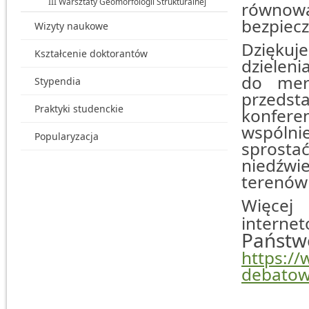
III Warsztaty Geomorfologii Strukturalnej
równo
bezpiec
Wizyty naukowe
Dziękuj
Kształcenie doktorantów
dzieleni
do mery
Stypendia
przedsta
Praktyki studenckie
konfer
wspólni
Popularyzacja
sprost
niedźwie
terenów 
Więc
intern
Pań
https://
debatow