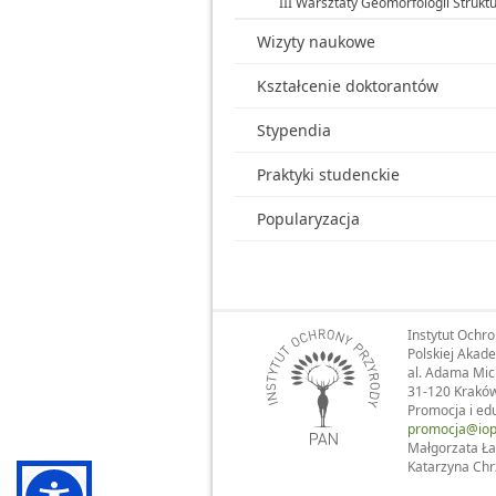
III Warsztaty Geomorfologii Struktu
Wizyty naukowe
Kształcenie doktorantów
Stypendia
Praktyki studenckie
Popularyzacja
Instytut Ochr
Polskiej Akad
al. Adama Mic
31-120 Krakó
Promocja i ed
promocja@iop
Małgorzata Ła
Katarzyna Chr