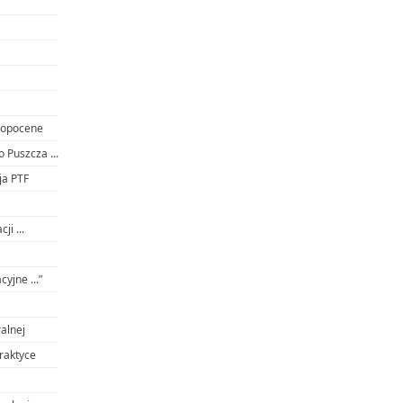
hropocene
 Puszcza ...
ja PTF
i ...
yjne ...”
alnej
raktyce