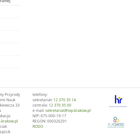
ralnej
ony Przyrody
telefony:
emii Nauk
sekretariat:
12 370 35 14
kiewicza 33
centrala:
12 370 35 00
w
e-mail:
sekretariat@iop.krakow.pl
ukacja:
NIP: 675-000-19-17
.krakow.pl
REGON: 000326291
ciak
RODO
ząścik