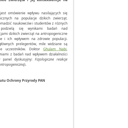
jest omówienie wpływu nasilających się
icznych na populacje dzikich zwierząt.
madzić naukowców i studentów z różnych
zy podzielą się wynikami badań nad
kcjami dzikich zwierząt na antropogeniczne
ne i ich wpływem na zdrowie populacji.
głównych prelegentów, mile widziane są
cje uczestników. Doktor
Ghulam Nabi
,
eniami z badań nad wpływem działalności
y panel dyskusyjny:
Fizjologiczne reakcje
antropogeniczną
).
tytutu Ochrony Przyrody PAN