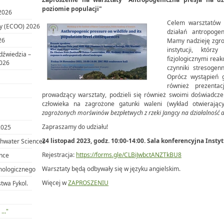
poziomie populacji"
2026
Celem warsztatów 
y (ECOO) 2026
działań antropogen
26
Mamy nadzieję zgro
instytucji, któr
dźwiedzia –
fizjologicznymi rea
2026
czynniki stresogen
Oprócz wystąpień 
również prezenta
prowadzący warsztaty, podzieli się również swoimi doświadcz
człowieka na zagrożone gatunki waleni (wykład otwierając
zagrożonych morświnów bezpłetwych z rzeki Jangcy na działalność 
Zapraszamy do udziału!
2025
24 listopad 2023, godz. 10:00-14:00. Sala konferencyjna Ins
hwater Sciences
Rejestracja:
https://forms.gle/CLBiJwbctANZTkBU8
ance
Warsztaty będą odbywały się w języku angielskim.
mologicznego
Więcej w
ZAPROSZENIU
twa Fykol.
..."