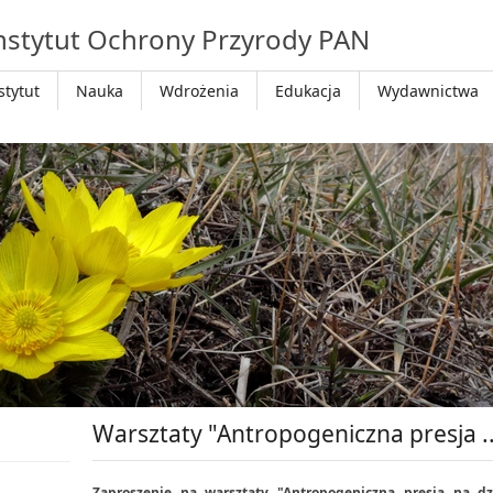
nstytut Ochrony Przyrody PAN
stytut
Nauka
Wdrożenia
Edukacja
Wydawnictwa
Warsztaty "Antropogeniczna presja ..
Zaproszenie na warsztaty "Antropogeniczna presja na dz