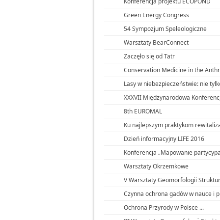
Konferencja projektu ECOPOND
Green Energy Congress
54 Sympozjum Speleologiczne
Warsztaty BearConnect
Zaczęło się od Tatr
Conservation Medicine in the Ant
Lasy w niebezpieczeństwie: nie tylko
XXXVII Międzynarodowa Konferenc
8th EUROMAL
Ku najlepszym praktykom rewitalizacj
Dzień informacyjny LIFE 2016
Konferencja „Mapowanie partycypac
Warsztaty Okrzemkowe
V Warsztaty Geomorfologii Struktur
Czynna ochrona gadów w nauce i p
Ochrona Przyrody w Polsce ...