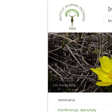
Przejdź do głównej treści
I
In
Fot. Maciej Bonk
Seminaria
Konferencje, warsztaty