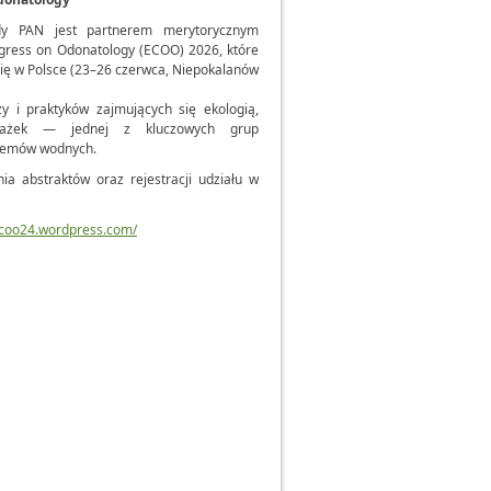
ody PAN jest partnerem merytorycznym
ress on Odonatology (ECOO) 2026, które
się w Polsce (23–26 czerwca, Niepokalanów
 i praktyków zajmujących się ekologią,
ważek — jednej z kluczowych grup
stemów wodnych.
nia abstraktów oraz rejestracji udziału w
ecoo24.wordpress.com/