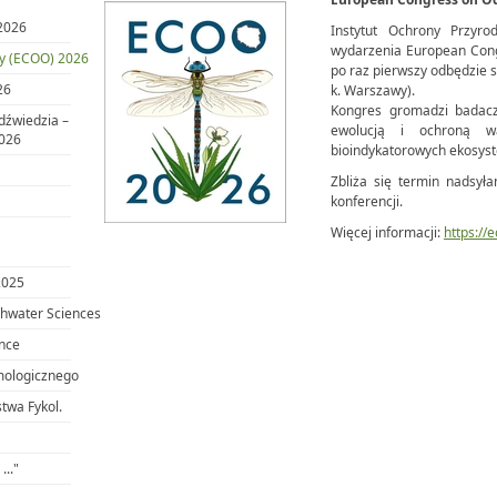
2026
Instytut Ochrony Przyr
wydarzenia European Cong
y (ECOO) 2026
po raz pierwszy odbędzie 
26
k. Warszawy).
Kongres gromadzi badaczy
dźwiedzia –
ewolucją i ochroną 
2026
bioindykatorowych ekosy
Zbliża się termin nadsyła
konferencji.
Więcej informacji:
https://
2025
hwater Sciences
ance
mologicznego
twa Fykol.
..."