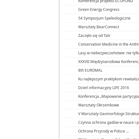
Konferencja projektu ECOPOND
Green Energy Congress
54 Sympozjum Speleologiczne
Warsztaty BearConnect
Zaczęło się od Tatr
Conservation Medicine in the Ant
Lasy w niebezpieczeństwie: nie tylko
XXXVII Międzynarodowa Konferenc
8th EUROMAL
Ku najlepszym praktykom rewitalizacj
Dzień informacyjny LIFE 2016
Konferencja „Mapowanie partycypac
Warsztaty Okrzemkowe
V Warsztaty Geomorfologii Struktur
Czynna ochrona gadów w nauce i p
Ochrona Przyrody w Polsce ...