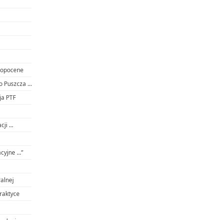
hropocene
 Puszcza ...
ja PTF
i ...
yjne ...”
alnej
raktyce