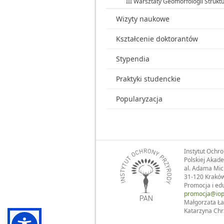
III Warsztaty Geomorfologii Struktu
Wizyty naukowe
Kształcenie doktorantów
Stypendia
Praktyki studenckie
Popularyzacja
Instytut Ochr
Polskiej Akad
al. Adama Mic
31-120 Krakó
Promocja i ed
promocja@iop
Małgorzata Ła
Katarzyna Chr