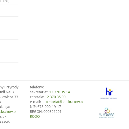
ralnej
ony Przyrody
telefony:
emii Nauk
sekretariat:
12 370 35 14
kiewicza 33
centrala:
12 370 35 00
w
e-mail:
sekretariat@iop.krakow.pl
ukacja:
NIP: 675-000-19-17
.krakow.pl
REGON: 000326291
ciak
RODO
ząścik