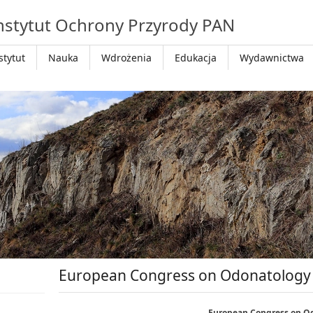
nstytut Ochrony Przyrody PAN
stytut
Nauka
Wdrożenia
Edukacja
Wydawnictwa
European Congress on Odonatology
European Congress on O