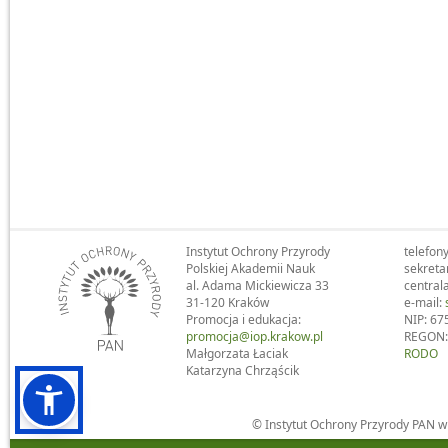
Instytut Ochrony Przyrody
telefony
Polskiej Akademii Nauk
sekreta
al. Adama Mickiewicza 33
central
31-120 Kraków
e-mail:
Promocja i edukacja:
NIP: 67
promocja@iop.krakow.pl
REGON:
Małgorzata Łaciak
RODO
Katarzyna Chrząścik
© Instytut Ochrony Przyrody PAN 