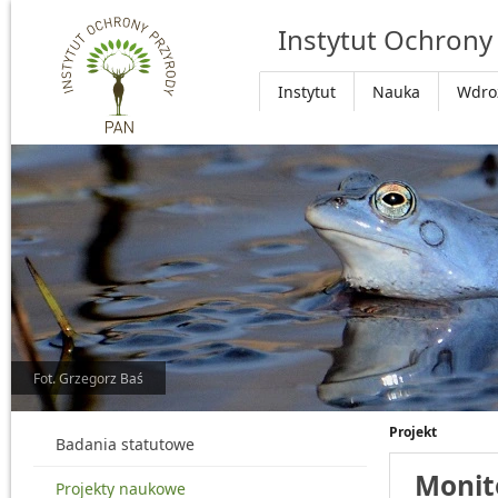
Przejdź do głównej treści
Instytut Ochrony
Instytut
Nauka
Wdro
Fot. Grzegorz Baś
Projekt
Badania statutowe
Monito
Projekty naukowe