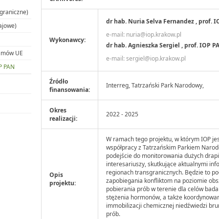
graniczne)
dr hab. Nuria Selva Fernandez , prof. 
ajowe)
e-mail:
nuria@iop.krakow.pl
Wykonawcy:
dr hab. Agnieszka Sergiel , prof. IOP P
ramów UE
e-mail:
sergiel@iop.krakow.pl
OP PAN
Źródło
Interreg, Tatrzański Park Narodowy,
finansowania:
Okres
2022 - 2025
realizacji:
W ramach tego projektu, w którym IOP je
współpracy z Tatrzańskim Parkiem Naro
podejście do monitorowania dużych drapi
interesariuszy, skutkujące aktualnymi in
regionach transgranicznych. Będzie to p
Opis
zapobiegania konfliktom na poziomie obs
projektu:
pobierania prób w terenie dla celów badan
stężenia hormonów, a także koordynowan
immobilizacji chemicznej niedźwiedzi bru
prób.