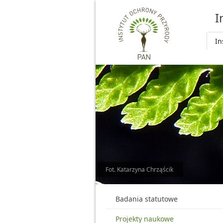
Przejdź do głównej treści
I
In
Fot. Katarzyna Chrząścik
Badania statutowe
Projekty naukowe