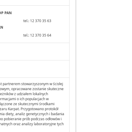
IOP PAN
tel.: 12 370 35 63
AN
tel.: 12 370 35 64
st partnerem stowarzyszonym w ścisłej
dowym, opracowane zostanie skuteczne
eżników z udziałem lokalnych
formacjami o ich populacjach w
ołączone ze skutecznymi środkami
zaru Karpat. Przygotowano protokół
ia diety, analiz genetycznych i badania
o pobieranie prób podczas odłowów i
natnych oraz analizy laboratoryjne tych