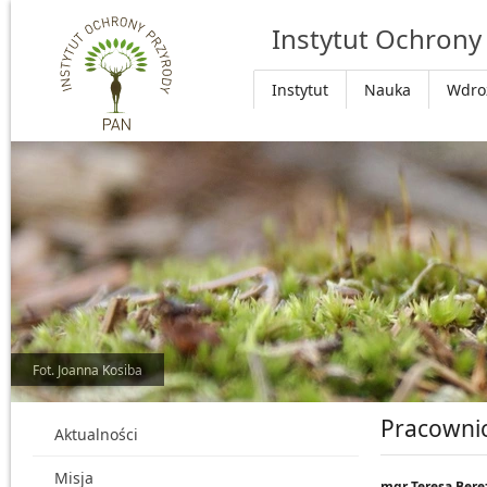
Przejdź do głównej treści
Instytut Ochrony
Instytut
Nauka
Wdro
Fot. Joanna Kosiba
Pracowni
Aktualności
Misja
mgr Teresa Ber