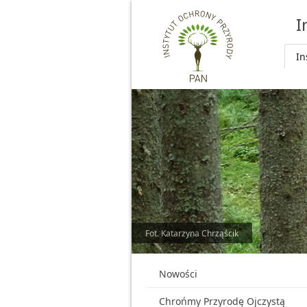
Przejdź do głównej treści
I
In
Fot. Katarzyna Chrząścik
Nowości
Chrońmy Przyrodę Ojczystą