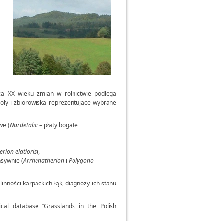
ńca XX wieku zmian w rolnictwie podlega
ły i zbiorowiska reprezentujące wybrane
we (
Nardetalia
– płaty bogate
rion elatioris
),
nsywnie (
Arrhenatherion
i
Polygono-
nności karpackich łąk, diagnozy ich stanu
cal database ’’Grasslands in the Polish