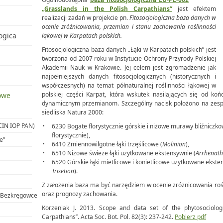
„Grasslands in the Polish Carpathians”
jest efektem
realizacji zadań w projekcie pn.
Fitosocjologiczna baza danych w
ocenie zróżnicowania, przemian i stanu zachowania roślinności
ogica
łąkowej w Karpatach polskich.
Fitosocjologiczna baza danych „Łąki w Karpatach polskich” jest
tworzona od 2007 roku w Instytucie Ochrony Przyrody Polskiej
Akademii Nauk w Krakowie. Jej celem jest zgromadzenie jak
najpełniejszych danych fitosocjologicznych (historycznych i
współczesnych) na temat półnaturalnej roślinności łąkowej w
polskiej części Karpat, która wskutek nasilających się od ko
owe
dynamicznym przemianom. Szczególny nacisk położono na zespo
siedliska Natura 2000:
CIN IOP PAN)
6230 Bogate florystycznie górskie i niżowe murawy bliźniczko
florystycznie),
e”
6410 Zmiennowilgotne łąki trzęślicowe (
Molinion
),
6510 Niżowe świeże łąki użytkowane ekstensywnie (
Arrhenathe
6520 Górskie łąki mietlicowe i konietlicowe użytkowane ekste
Trisetion
).
Z założenia baza ma być narzędziem w ocenie zróżnicowania rośli
oraz prognozy zachowania.
- Bezkręgowce
Korzeniak J. 2013. Scope and data set of the phytosociologi
Carpathians’’. Acta Soc. Bot. Pol. 82(3): 237-242.
Pobierz pdf