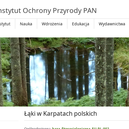
nstytut Ochrony Przyrody PAN
stytut
Nauka
Wdrożenia
Edukacja
Wydawnictwa
Łąki w Karpatach polskich
Ogólnodostępna
_
baza_fitosocjologiczna_EU-PL-002