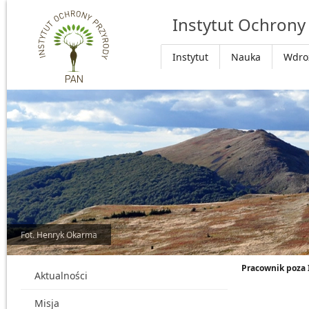
Przejdź do głównej treści
Instytut Ochrony
Instytut
Nauka
Wdro
Fot. Henryk Okarma
Pracownik poza
Aktualności
Misja