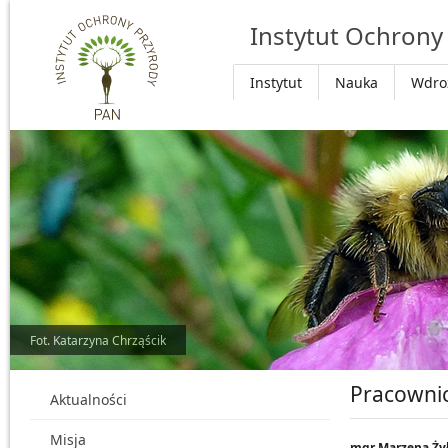
Przejdź do głównej treści
Instytut Ochrony
Instytut
Nauka
Wdro
Fot. Katarzyna Chrząścik
Pracowni
Aktualności
Misja
mgr Marzena Ży