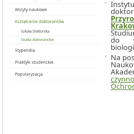
Instyt
dokto
Wizyty naukowe
Przyro
Kształcenie doktorantów
Krako
Studiu
Szkoła Doktorska
do s
Studia doktoranckie
biologi
Stypendia
Na pos
Praktyki studenckie
Naukow
Akadem
Popularyzacja
czynno
Ochron