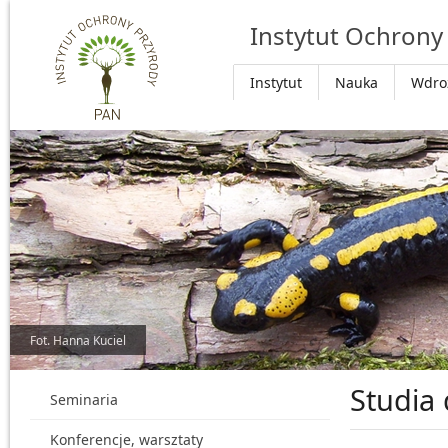
Przejdź do głównej treści
Instytut Ochrony
Instytut
Nauka
Wdro
Fot. Hanna Kuciel
Studia
Seminaria
Konferencje, warsztaty