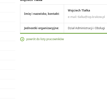
Wojciech Tlałka
Imię i nazwisko, kontakt:
e-mail:
tlalka@iop.krakow.pl
Jednostki organizacyjne:
Dział Administracji i Obsługi
powrót do listy pracowników