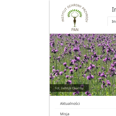
Przejdź do głównej treści
I
In
Fot. Henryk Okarma
Aktualności
Misja