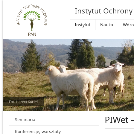
Przejdź do głównej treści
Instytut Ochrony
Instytut
Nauka
Wdro
Fot. Hanna Kuciel
PIWet 
Seminaria
Konferencje, warsztaty