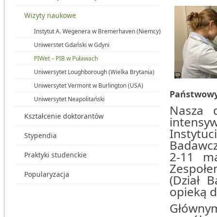
Wizyty naukowe
Instytut A. Wegenera w Bremerhaven (Niemcy)
Uniwerstet Gdański w Gdyni
PIWet – PIB w Puławach
Uniwersytet Loughborough (Wielka Brytania)
Uniwersytet Vermont w Burlington (USA)
Państwowy
Uniwersytet Neapolitański
Nasza d
Kształcenie doktorantów
intens
Instytu
Stypendia
Badawcz
2-11 m
Praktyki studenckie
Zespoł
Popularyzacja
(Dział 
opieką d
Główny