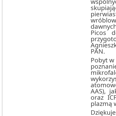
wspóln
skupia
pierwi
wróblow
dawnych
Picos d
przygot
Agniesz
PAN.
Pobyt w 
poznanie
mikrofa
wykorz
atomowe
AAS), ja
oraz IC
plazmą 
Dziękuj