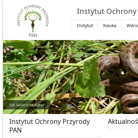
Przejdź do głównej treści
Instytut Ochrony
Instytut
Nauka
Wdro
Fot. Katarzyna Kurek
Instytut Ochrony Przyrody
Aktualnoś
PAN