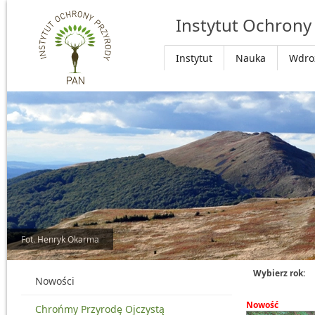
Przejdź do głównej treści
Instytut Ochrony
Instytut
Nauka
Wdro
Fot. Henryk Okarma
Wybierz rok:
Nowości
Nowość
Chrońmy Przyrodę Ojczystą