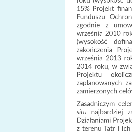
roku (wysokość d
15% Projekt fina
Funduszu Ochron
zgodnie z umow
września 2010 r
(wysokość dofi
zakończenia Proj
września 2013 rok
2014 roku, w zwią
Projektu okolicz
zaplanowanych zad
zamierzonych celó
Zasadniczym cele
situ
najbardziej za
Działaniami Projek
z terenu Tatr i ic