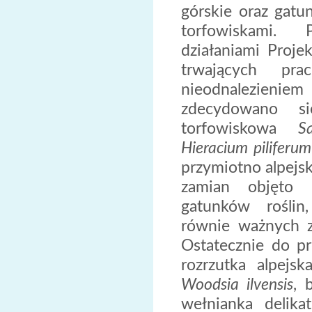
górskie oraz gatu
torfowiskami.
działaniami Proje
trwających pr
nieodnalezieniem
zdecydowano si
torfowiskowa
S
Hieracium piliferum
przymiotno alpejs
zamian objęto 
gatunków roślin
równie ważnych z
Ostatecznie do pr
rozrzutka alpejs
Woodsia ilvensis
, 
wełnianka delik