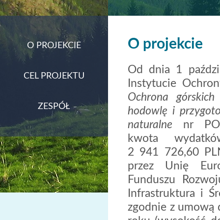
O projekcie
O PROJEKCIE
Od dnia 1 paździ
CEL PROJEKTU
Instytucie Ochro
Ochrona górskich 
ZESPÓŁ
hodowlę i przygot
naturalne
nr POIS
kwota wydatk
2 941 726,60 PL
przez Unię Eur
Funduszu Rozwoj
Infrastruktura i Ś
zgodnie z umową d