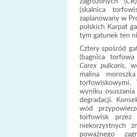
zagrożonych (C
(skalnica torfo
zaplanowany w Proj
polskich Karpat g
tym gatunek ten ni
Cztery spośród ga
(bagnica torfow
Carex pulicaris
, w
malina morosz
torfowiskowymi.
wyniku osuszania o
degradacji. Kons
wód przypowierz
torfowisk prze
niekorzystnych 
poważnego zagr