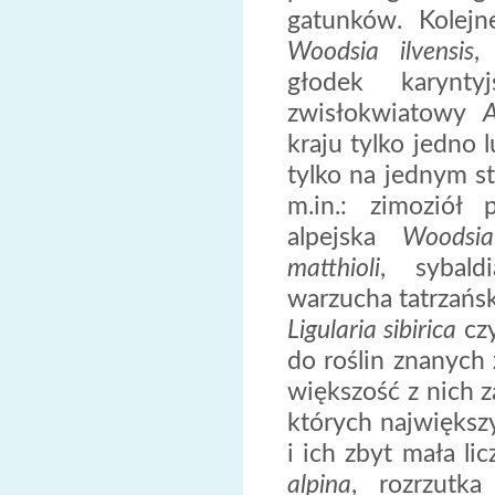
gatunków. Kolejn
Woodsia ilvensis
,
głodek karynt
zwisłokwiatowy
A
kraju tylko jedno
tylko na jednym s
m.in.: zimoziół
alpejska
Woodsia
matthioli
, sybal
warzucha tatrzańs
Ligularia sibirica
czy
do roślin znanych 
większość z nich 
których największ
i ich zbyt mała li
alpina
, rozrzutk