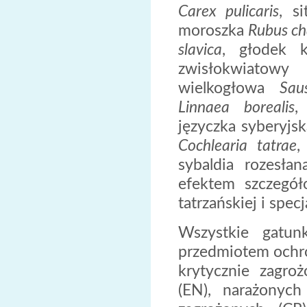
Carex pulicaris
, s
moroszka
Rubus c
slavica
, głodek k
zwisłokwiatow
wielkogłowa
Sau
Linnaea borealis
,
języczka syberyjs
Cochlearia tatrae
,
sybaldia rozesła
efektem szczegół
tatrzańskiej i specj
Wszystkie gatun
przedmiotem ochro
krytycznie zagro
(EN), narażonych