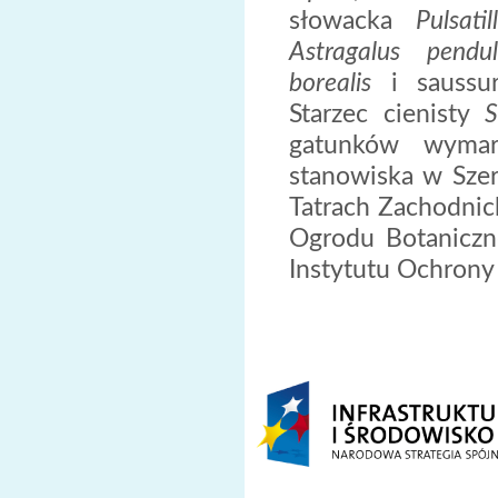
słowacka
Pulsati
Astragalus penduli
borealis
i saussu
Starzec cienisty
S
gatunków wymar
stanowiska w Sze
Tatrach Zachodnic
Ogrodu Botaniczne
Instytutu Ochrony