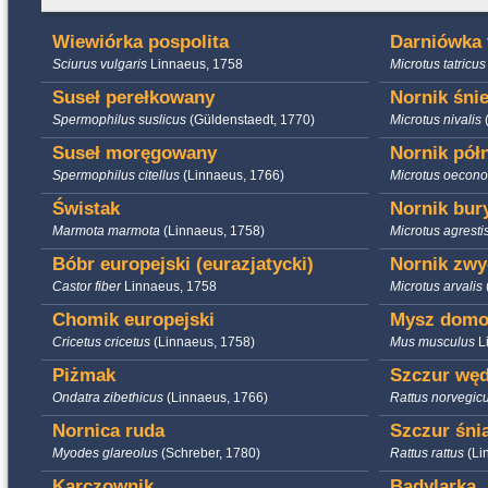
Wiewiórka pospolita
Darniówka 
Sciurus vulgaris
Linnaeus, 1758
Microtus tatricu
Suseł perełkowany
Nornik śni
Spermophilus suslicus
(Güldenstaedt, 1770)
Microtus nivalis
Suseł moręgowany
Nornik pół
Spermophilus citellus
(Linnaeus, 1766)
Microtus oeco
Świstak
Nornik bur
Marmota marmota
(Linnaeus, 1758)
Microtus agresti
Bóbr europejski (eurazjatycki)
Nornik zwy
Castor fiber
Linnaeus, 1758
Microtus arvalis
Chomik europejski
Mysz dom
Cricetus cricetus
(Linnaeus, 1758)
Mus musculus
L
Piżmak
Szczur wę
Ondatra zibethicus
(Linnaeus, 1766)
Rattus norvegic
Nornica ruda
Szczur śni
Myodes glareolus
(Schreber, 1780)
Rattus rattus
(Li
Karczownik
Badylarka