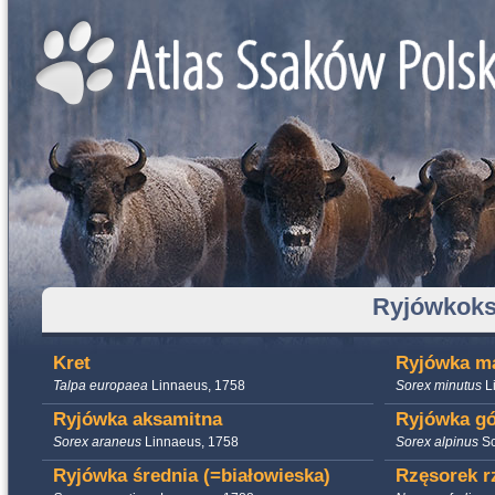
Ryjówkoks
Kret
Ryjówka ma
Talpa europaea
Linnaeus, 1758
Sorex minutus
L
Ryjówka aksamitna
Ryjówka gó
Sorex araneus
Linnaeus, 1758
Sorex alpinus
Sc
Ryjówka średnia (=białowieska)
Rzęsorek r