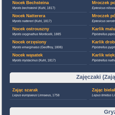
Nocek Bechsteina
Mroczek po
Myotis bechsteinii
(Kuhl, 1817)
Eptesicus nilsso
Nocek Natterera
Mroczek p
Myotis nattereri
(Kuhl, 1817)
Eptesicus serot
Nocek ostrouszny
Karlik malu
Myotis oxygnathus
Monticelli, 1885
Pipistrellus pipis
Nocek orzęsiony
Karlik dro
Myotis emarginatus
(Geoffroy, 1806)
Pipistrellus py
Nocek wąsatek
Karlik wię
Myotis mystacinus
(Kuhl, 1817)
Pipistrellus nath
Zajęczaki (Zaj
Zając szarak
Zając biela
Lepus europaeus
Linnaeus, 1758
Lepus timidus
L
Gry