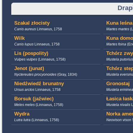
Drap
Szakal złocisty
Kuna leśna
Canis aureus
Linnaeus, 1758
Martes martes
(
Wilk
Kuna domo
Canis lupus
Linnaeus, 1758
Martes foina
(Er
Lis (pospolity)
Tchórz zwy
Vulpes vulpes
(Linnaeus, 1758)
Mustela putoriu
Jenot (junat)
Tchórz ste
Nyctereutes procyonoides
(Gray, 1834)
Mustela eversm
Niedźwiedź brunatny
Gronostaj
Ursus arctos
Linnaeus, 1758
Mustela ermine
Borsuk (jaźwiec)
Łasica łask
Meles meles
(Linnaeus, 1758)
Mustela nivalis
Wydra
Norka ame
Lutra lutra
(Linnaeus, 1758)
Neovison vison