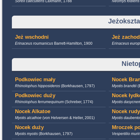
Sorex caecutiens
Laxmann, 1788
Neomys fodien
Jeżokszta
Jeż wschodni
Jeż zachod
Erinaceus roumanicus
Barrett-Hamilton, 1900
Erinaceus euro
Nieto
Podkowiec mały
Nocek Bran
Rhinolophus hipposideros
(Borkhausen, 1797)
Myotis brandtii
(
Podkowiec duży
Nocek łydk
Rhinolophus ferrumequinum
(Schreber, 1774)
Myotis dasycne
Nocek Alkatoe
Nocek rudy
Myotis alcathoe
(von Helversen & Heller, 2001)
Myotis daubento
Nocek duży
Mroczek po
Myotis myotis
(Borkhausen, 1797)
Vespertilio mur