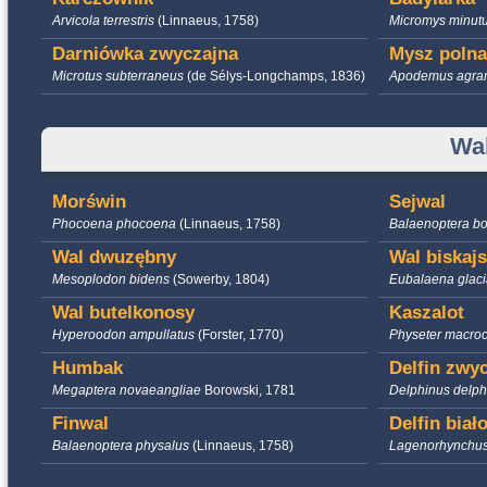
Arvicola terrestris
(Linnaeus, 1758)
Micromys minut
Darniówka zwyczajna
Mysz polna
Microtus subterraneus
(de Sélys-Longchamps, 1836)
Apodemus agra
Wa
Morświn
Sejwal
Phocoena phocoena
(Linnaeus, 1758)
Balaenoptera bo
Wal dwuzębny
Wal biskajs
Mesoplodon bidens
(Sowerby, 1804)
Eubalaena glaci
Wal butelkonosy
Kaszalot
Hyperoodon ampullatus
(Forster, 1770)
Physeter macro
Humbak
Delfin zwy
Megaptera novaeangliae
Borowski, 1781
Delphinus delph
Finwal
Delfin biał
Balaenoptera physalus
(Linnaeus, 1758)
Lagenorhynchus 