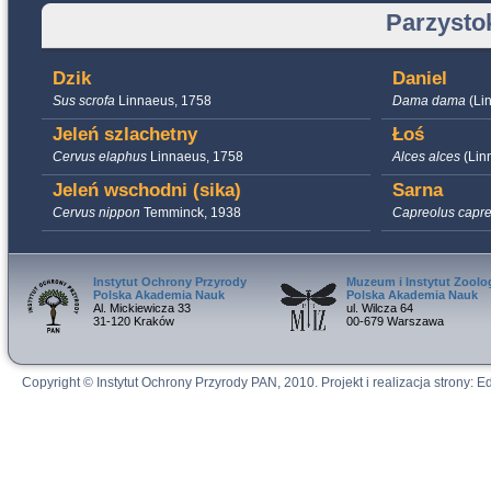
Parzysto
Dzik
Daniel
Sus scrofa
Linnaeus, 1758
Dama dama
(Li
Jeleń szlachetny
Łoś
Cervus elaphus
Linnaeus, 1758
Alces alces
(Lin
Jeleń wschodni (sika)
Sarna
Cervus nippon
Temminck, 1938
Capreolus capr
Instytut Ochrony Przyrody
Muzeum i Instytut Zoolog
Polska Akademia Nauk
Polska Akademia Nauk
Al. Mickiewicza 33
ul. Wilcza 64
31-120 Kraków
00-679 Warszawa
Copyright © Instytut Ochrony Przyrody PAN, 2010. Projekt i realizacja strony